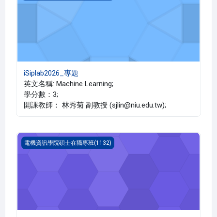
iSiplab2026_專題
英文名稱: Machine Learning;
學分數：3;
開課教師： 林秀菊 副教授 (sjlin@niu.edu.tw);
科技英文(1132_P4EC000011A)
電機資訊學院碩士在職專班(1132)