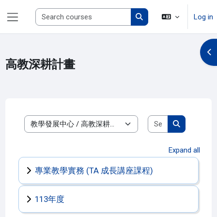
Skip to main content
Search courses
Log in
Side panel
Search courses
Op
高教深耕計畫
Search course
Course categories
Search cour
Expand all
專業教學實務 (TA 成長講座課程)
113年度