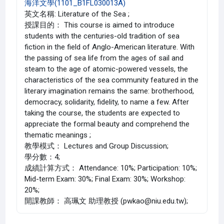
海洋文學(1101_B1FL030013A)
英文名稱: Literature of the Sea ;
授課目的： This course is aimed to introduce
students with the centuries-old tradition of sea
fiction in the field of Anglo-American literature. With
the passing of sea life from the ages of sail and
steam to the age of atomic-powered vessels, the
characteristics of the sea community featured in the
literary imagination remains the same: brotherhood,
democracy, solidarity, fidelity, to name a few. After
taking the course, the students are expected to
appreciate the formal beauty and comprehend the
thematic meanings ;
教學模式： Lectures and Group Discussion;
學分數：4;
成績計算方式： Attendance: 10%; Participation: 10%;
Mid-term Exam: 30%; Final Exam: 30%; Workshop:
20%;
開課教師： 高珮文 助理教授 (pwkao@niu.edu.tw);