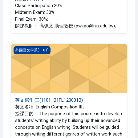
Class Participation:20%
Midterm Exam: 30%
Final Exam: 30%;
開課教師： 高珮文 助理教授 (pwkao@niu.edu.tw);
英文寫作 三(1101_B1FL120001B)
外國語文學系(1101)
英文寫作 三(1101_B1FL120001B)
英文名稱: English Composition III ;
授課目的： The purpose of this course is to develop
students’ writing ability by building up their advanced
concepts on English writing. Students will be guided
through writing different genres of written work such