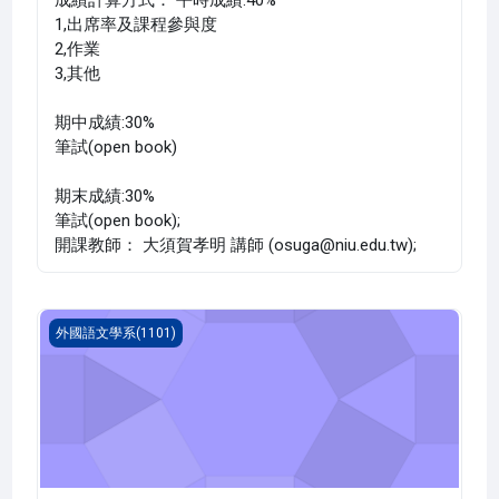
1,出席率及課程參與度
2,作業
3,其他
期中成績:30%
筆試(open book)
期末成績:30%
筆試(open book);
開課教師： 大須賀孝明 講師 (osuga@niu.edu.tw);
第二外國語 一 法文(1101_B1FL000110A)
外國語文學系(1101)