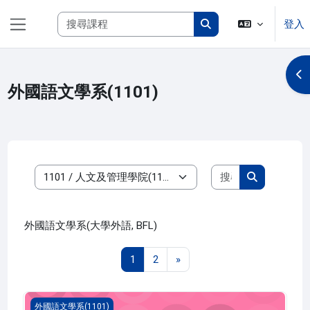
跳至主內容
搜尋課程
登入
側板
搜尋課程
開
外國語文學系(1101)
搜尋課程
課程類別
搜尋課程
外國語文學系(大學外語, BFL)
第 1 頁
第 2 頁
下一頁
1
2
»
英文寫作 三(1101_B1FL120001C)
外國語文學系(1101)