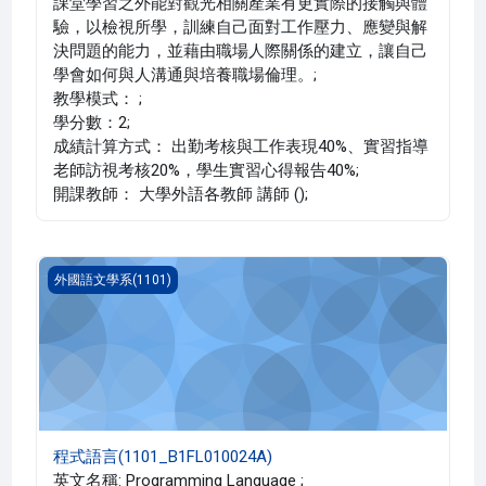
課堂學習之外能對觀光相關產業有更實際的接觸與體
驗，以檢視所學，訓練自己面對工作壓力、應變與解
決問題的能力，並藉由職場人際關係的建立，讓自己
學會如何與人溝通與培養職場倫理。;
教學模式： ;
學分數：2;
成績計算方式： 出勤考核與工作表現40%、實習指導
老師訪視考核20%，學生實習心得報告40%;
開課教師： 大學外語各教師 講師 ();
程式語言(1101_B1FL010024A)
外國語文學系(1101)
程式語言(1101_B1FL010024A)
英文名稱: Programming Language ;