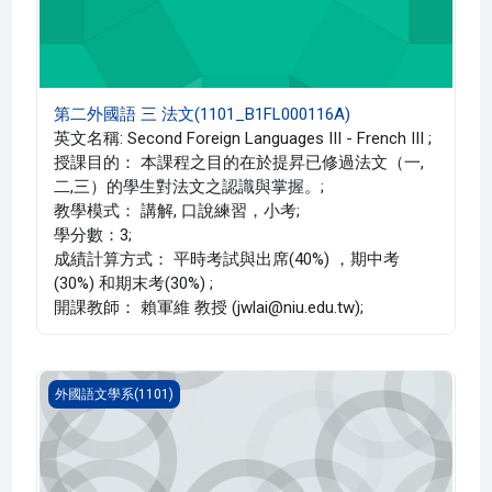
第二外國語 三 法文(1101_B1FL000116A)
英文名稱: Second Foreign Languages III - French III ;
授課目的： 本課程之目的在於提昇已修過法文（一,
二,三）的學生對法文之認識與掌握。;
教學模式： 講解, 口說練習，小考;
學分數：3;
成績計算方式： 平時考試與出席(40%) ，期中考
(30%) 和期末考(30%) ;
開課教師： 賴軍維 教授 (jwlai@niu.edu.tw);
第二外國語 三 日文(1101_B1FL000115A)
外國語文學系(1101)