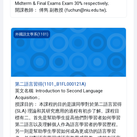
Midterm & Final Exams Exam 30% respectively;
開課教師： 傅雋 副教授 (fuchun@niu.edu.tw);
第二語言習得(1101_B1FL000121A)
外國語文學系(1101)
第二語言習得(1101_B1FL000121A)
英文名稱: Introduction to Second Language
Acquisition ;
授課目的： 本課程的目的是讓同學對於第二語言習得
(SLA) 理論和其研究應用的過程有初步了解。課程目
標有二。首先是幫助學生提高他們對學習者如何學習
第二語言以及理解個人作為語言學習者的學習歷程。
另一則是幫助學生學習如何成為更成功的語言學習