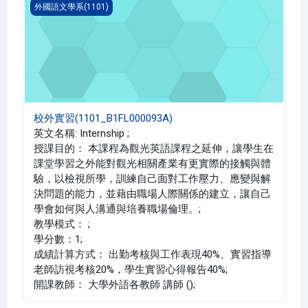
校外實習(1101_B1FL000093A)
外國語文學系(1101)
校外實習(1101_B1FL000093A)
英文名稱: Internship ;
授課目的： 本課程為觀光英語課程之延伸，讓學生在
課堂學習之外能對觀光相關產業有更實際的接觸與體
驗，以檢視所學，訓練自己面對工作壓力、應變與解
決問題的能力，並藉由職場人際關係的建立，讓自己
學會如何與人溝通與培養職場倫理。;
教學模式： ;
學分數：1;
成績計算方式： 出勤考核與工作表現40%、實習指導
老師訪視考核20%，學生實習心得報告40%;
開課教師： 大學外語各教師 講師 ();