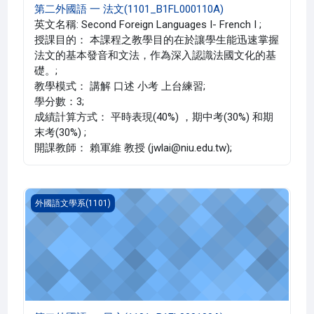
第二外國語 一 法文(1101_B1FL000110A)
英文名稱: Second Foreign Languages I- French I ;
授課目的： 本課程之教學目的在於讓學生能迅速掌握
法文的基本發音和文法，作為深入認識法國文化的基
礎。;
教學模式： 講解 口述 小考 上台練習;
學分數：3;
成績計算方式： 平時表現(40%) ，期中考(30%) 和期
末考(30%) ;
開課教師： 賴軍維 教授 (jwlai@niu.edu.tw);
第二外國語 一 日文(1101_B1FL000109A)
外國語文學系(1101)