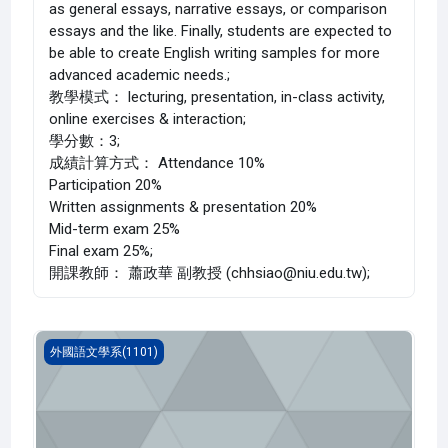
as general essays, narrative essays, or comparison
essays and the like. Finally, students are expected to
be able to create English writing samples for more
advanced academic needs.;
教學模式： lecturing, presentation, in-class activity,
online exercises & interaction;
學分數：3;
成績計算方式： Attendance 10%
Participation 20%
Written assignments & presentation 20%
Mid-term exam 25%
Final exam 25%;
開課教師： 蕭政華 副教授 (chhsiao@niu.edu.tw);
英文寫作 一(1101_B1FL110001B)
外國語文學系(1101)