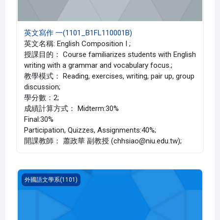
英文寫作 一(1101_B1FL110001B)
英文名稱: English Composition I ;
授課目的： Course familiarizes students with English
writing with a grammar and vocabulary focus.;
教學模式： Reading, exercises, writing, pair up, group
discussion;
學分數：2;
成績計算方式： Midterm:30%
Final:30%
Participation, Quizzes, Assignments:40%;
開課教師： 蕭政華 副教授 (chhsiao@niu.edu.tw);
英文寫作 一(1101_B1FL110001A)
外國語文學系(1101)