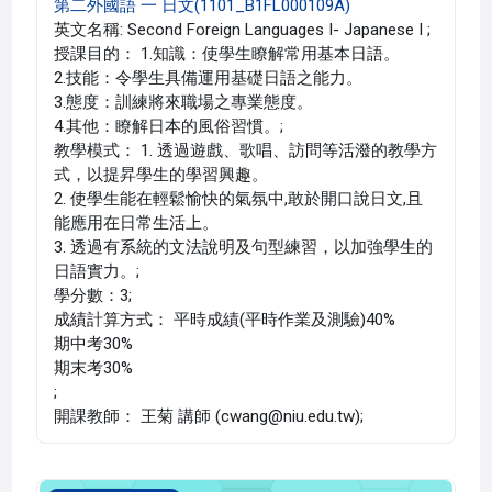
第二外國語 一 日文(1101_B1FL000109A)
英文名稱: Second Foreign Languages I- Japanese I ;
授課目的： 1.知識：使學生瞭解常用基本日語。
2.技能：令學生具備運用基礎日語之能力。
3.態度：訓練將來職場之專業態度。
4.其他：瞭解日本的風俗習慣。;
教學模式： 1. 透過遊戲、歌唱、訪問等活潑的教學方
式，以提昇學生的學習興趣。
2. 使學生能在輕鬆愉快的氣氛中,敢於開口說日文,且
能應用在日常生活上。
3. 透過有系統的文法說明及句型練習，以加強學生的
日語實力。;
學分數：3;
成績計算方式： 平時成績(平時作業及測驗)40%
期中考30%
期末考30%
;
開課教師： 王菊 講師 (cwang@niu.edu.tw);