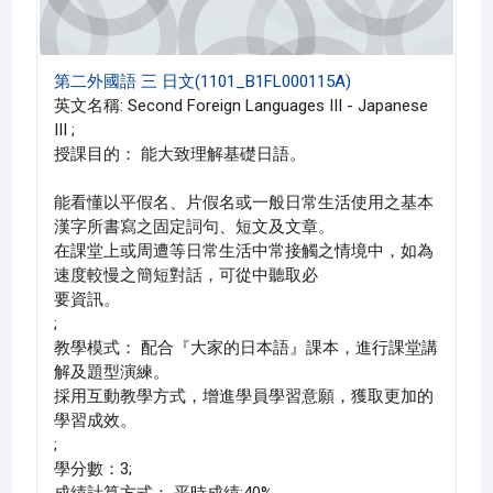
第二外國語 三 日文(1101_B1FL000115A)
英文名稱: Second Foreign Languages III - Japanese
III ;
授課目的： 能大致理解基礎日語。
能看懂以平假名、片假名或一般日常生活使用之基本
漢字所書寫之固定詞句、短文及文章。
在課堂上或周遭等日常生活中常接觸之情境中，如為
速度較慢之簡短對話，可從中聽取必
要資訊。
;
教學模式： 配合『大家的日本語』課本，進行課堂講
解及題型演練。
採用互動教學方式，增進學員學習意願，獲取更加的
學習成效。
;
學分數：3;
成績計算方式： 平時成績:40%