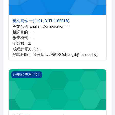
英文寫作 一(1101_B1FL110001A)
英文名稱: English Composition I ;
授課目的： ;
教學模式： ;
學分數：2;
成績計算方式： ;
開課教師： 張雅玲 助理教授 (changyl@niu.edu.tw);
海洋文學(1101_B1FL030013A)
外國語文學系(1101)