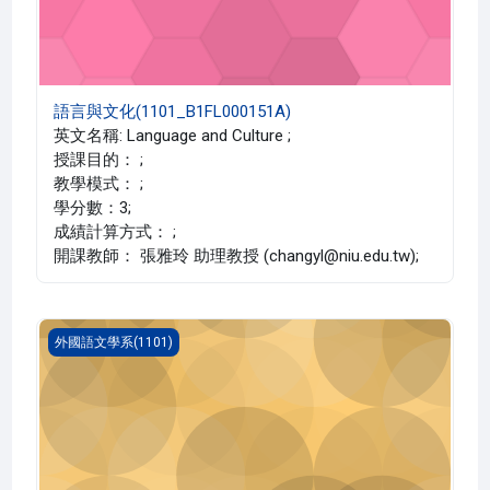
語言與文化(1101_B1FL000151A)
英文名稱: Language and Culture ;
授課目的： ;
教學模式： ;
學分數：3;
成績計算方式： ;
開課教師： 張雅玲 助理教授 (changyl@niu.edu.tw);
新聞英語(1101_B1FL000132A)
外國語文學系(1101)