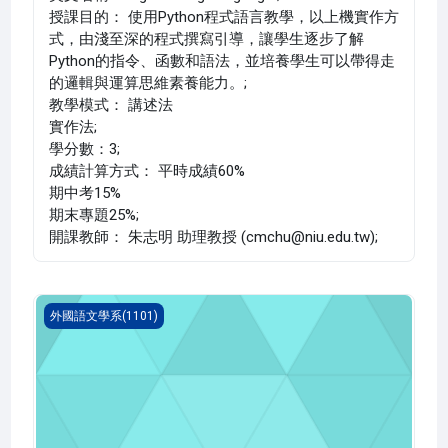
授課目的： 使用Python程式語言教學，以上機實作方
式，由淺至深的程式撰寫引導，讓學生逐步了解
Python的指令、函數和語法，並培養學生可以帶得走
的邏輯與運算思維素養能力。;
教學模式： 講述法
實作法;
學分數：3;
成績計算方式： 平時成績60%
期中考15%
期末專題25%;
開課教師： 朱志明 助理教授 (cmchu@niu.edu.tw);
觀光英語(1101_B1FL000171A)
外國語文學系(1101)