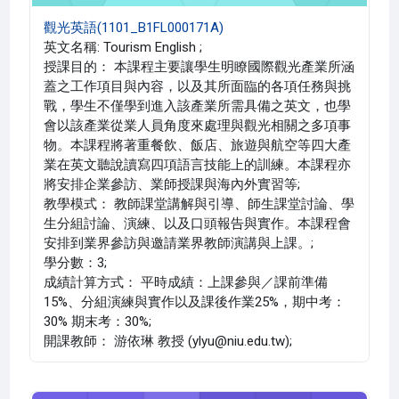
觀光英語(1101_B1FL000171A)
英文名稱: Tourism English ;
授課目的： 本課程主要讓學生明瞭國際觀光產業所涵
蓋之工作項目與內容，以及其所面臨的各項任務與挑
戰，學生不僅學到進入該產業所需具備之英文，也學
會以該產業從業人員角度來處理與觀光相關之多項事
物。本課程將著重餐飲、飯店、旅遊與航空等四大產
業在英文聽說讀寫四項語言技能上的訓練。本課程亦
將安排企業參訪、業師授課與海內外實習等;
教學模式： 教師課堂講解與引導、師生課堂討論、學
生分組討論、演練、以及口頭報告與實作。本課程會
安排到業界參訪與邀請業界教師演講與上課。;
學分數：3;
成績計算方式： 平時成績：上課參與／課前準備
15%、分組演練與實作以及課後作業25%，期中考：
30% 期末考：30%;
開課教師： 游依琳 教授 (ylyu@niu.edu.tw);