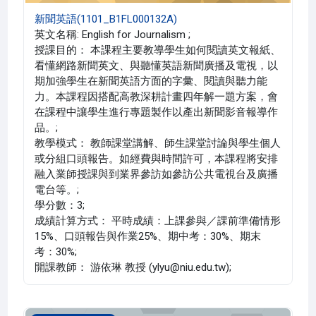
新聞英語(1101_B1FL000132A)
英文名稱: English for Journalism ;
授課目的： 本課程主要教導學生如何閱讀英文報紙、
看懂網路新聞英文、與聽懂英語新聞廣播及電視，以
期加強學生在新聞英語方面的字彙、閱讀與聽力能
力。本課程因搭配高教深耕計畫四年解一題方案，會
在課程中讓學生進行專題製作以產出新聞影音報導作
品。;
教學模式： 教師課堂講解、師生課堂討論與學生個人
或分組口頭報告。如經費與時間許可，本課程將安排
融入業師授課與到業界參訪如參訪公共電視台及廣播
電台等。;
學分數：3;
成績計算方式： 平時成績：上課參與／課前準備情形
15%、口頭報告與作業25%、期中考：30%、期末
考：30%;
開課教師： 游依琳 教授 (ylyu@niu.edu.tw);