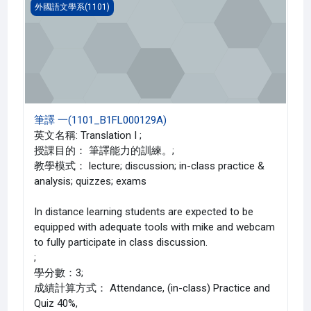
筆譯 一(1101_B1FL000129A)
外國語文學系(1101)
筆譯 一(1101_B1FL000129A)
英文名稱: Translation I ;
授課目的： 筆譯能力的訓練。;
教學模式： lecture; discussion; in-class practice &
analysis; quizzes; exams
In distance learning students are expected to be
equipped with adequate tools with mike and webcam
to fully participate in class discussion.
;
學分數：3;
成績計算方式： Attendance, (in-class) Practice and
Quiz 40%,