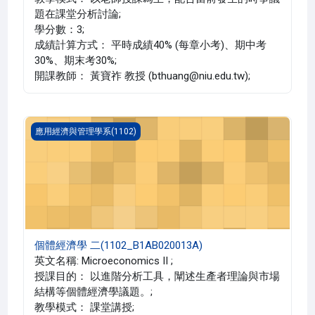
題在課堂分析討論;
學分數：3;
成績計算方式： 平時成績40% (每章小考)、期中考
30%、期末考30%;
開課教師： 黃寶祚 教授 (bthuang@niu.edu.tw);
個體經濟學 二(1102_B1AB020013A)
應用經濟與管理學系(1102)
個體經濟學 二(1102_B1AB020013A)
英文名稱: Microeconomics II ;
授課目的： 以進階分析工具，闡述生產者理論與市場
結構等個體經濟學議題。;
教學模式： 課堂講授;