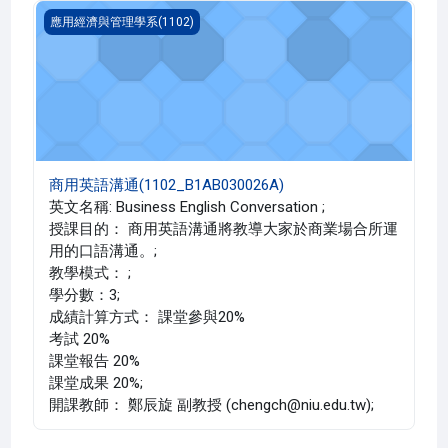
商用英語溝通(1102_B1AB030026A)
應用經濟與管理學系(1102)
商用英語溝通(1102_B1AB030026A)
英文名稱: Business English Conversation ;
授課目的： 商用英語溝通將教導大家於商業場合所運
用的口語溝通。;
教學模式： ;
學分數：3;
成績計算方式： 課堂參與20%
考試 20%
課堂報告 20%
課堂成果 20%;
開課教師： 鄭辰旋 副教授 (chengch@niu.edu.tw);