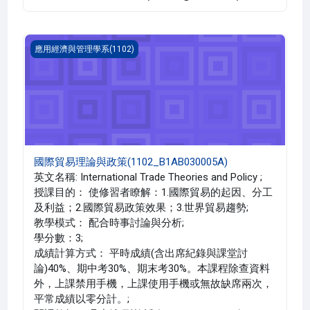
國際貿易理論與政策(1102_B1AB030005A)
應用經濟與管理學系(1102)
國際貿易理論與政策(1102_B1AB030005A)
英文名稱: International Trade Theories and Policy ;
授課目的： 使修習者瞭解：1.國際貿易的起因、分工
及利益；2.國際貿易政策效果；3.世界貿易趨勢;
教學模式： 配合時事討論與分析;
學分數：3;
成績計算方式： 平時成績(含出席紀錄與課堂討
論)40%、期中考30%、期末考30%。本課程除查資料
外，上課禁用手機，上課使用手機或無故缺席兩次，
平常成績以零分計。;