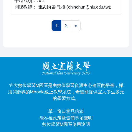
平時成績：20%;
開課教師： 陳志鈞 副教授 (chihchun@niu.edu.tw);
第 1 頁
第 2 頁
下一頁
1
2
»
宜大數位學習M園區是由數位學習資源中心建置的平臺，採
用開源碼的Moodle線上教學系統，希望能提供宜大學生多元
的學習方式。
單一窗口意見信箱
隱私權政策暨告知事項聲明
數位學習M園區使用說明