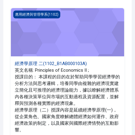
經濟學原理 二(1102_B1AB000103A)
應用經濟與管理學系(1102)
經濟學原理 二(1102_B1AB000103A)
英文名稱: Principles of Economics II ;
授課目的： 本課程的目的在於幫助同學學習經濟學的
分析方法與思考邏輯，培養同學由複雜的經濟現實建
立簡化且可推理的經濟理論能力，據以瞭解經濟體系
內各種決策單位與市場的互動過程及資源配置，並解
釋與預測各種實際的經濟現象。
經濟學原理（二）授課內容是延續經濟學原理(一)，
從企業角色、國家角度瞭解總體經濟如何運作、政府
經濟政策的制定，以及國家與國際經濟情勢的互動影
響。