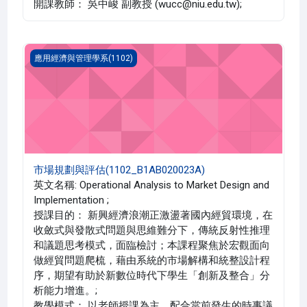
開課教師： 吳中峻 副教授 (wucc@niu.edu.tw);
市場規劃與評估(1102_B1AB020023A)
應用經濟與管理學系(1102)
市場規劃與評估(1102_B1AB020023A)
英文名稱: Operational Analysis to Market Design and
Implementation ;
授課目的： 新興經濟浪潮正激盪著國內經貿環境，在
收斂式與發散式問題與思維難分下，傳統反射性推理
和議題思考模式，面臨檢討；本課程聚焦於宏觀面向
做經貿問題爬梳，藉由系統的市場解構和統整設計程
序，期望有助於新數位時代下學生「創新及整合」分
析能力增進。;
教學模式： 以老師授課為主，配合當前發生的時事議