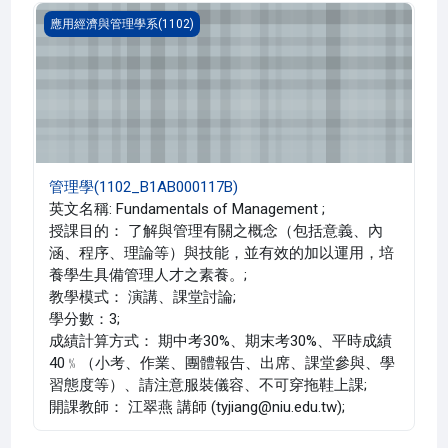
管理學(1102_B1AB000117B)
應用經濟與管理學系(1102)
管理學(1102_B1AB000117B)
英文名稱: Fundamentals of Management ;
授課目的： 了解與管理有關之概念（包括意義、內
涵、程序、理論等）與技能，並有效的加以運用，培
養學生具備管理人才之素養。;
教學模式： 演講、課堂討論;
學分數：3;
成績計算方式： 期中考30%、期末考30%、平時成績
40﹪（小考、作業、團體報告、出席、課堂參與、學
習態度等）、請注意服裝儀容、不可穿拖鞋上課;
開課教師： 江翠燕 講師 (tyjiang@niu.edu.tw);