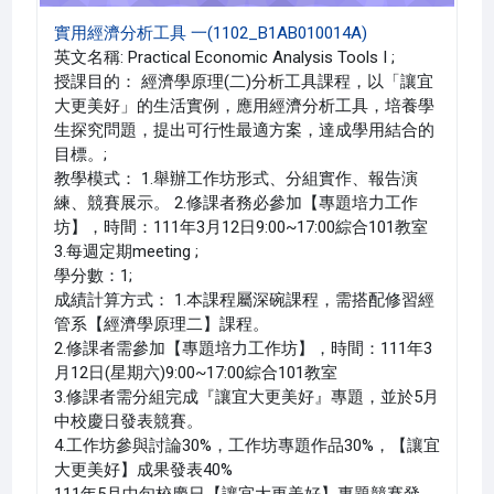
實用經濟分析工具 一(1102_B1AB010014A)
英文名稱: Practical Economic Analysis Tools I ;
授課目的： 經濟學原理(二)分析工具課程，以「讓宜
大更美好」的生活實例，應用經濟分析工具，培養學
生探究問題，提出可行性最適方案，達成學用結合的
目標。;
教學模式： 1.舉辦工作坊形式、分組實作、報告演
練、競賽展示。 2.修課者務必參加【專題培力工作
坊】，時間：111年3月12日9:00~17:00綜合101教室
3.每週定期meeting ;
學分數：1;
成績計算方式： 1.本課程屬深碗課程，需搭配修習經
管系【經濟學原理二】課程。
2.修課者需參加【專題培力工作坊】，時間：111年3
月12日(星期六)9:00~17:00綜合101教室
3.修課者需分組完成『讓宜大更美好』專題，並於5月
中校慶日發表競賽。
4.工作坊參與討論30%，工作坊專題作品30%，【讓宜
大更美好】成果發表40%