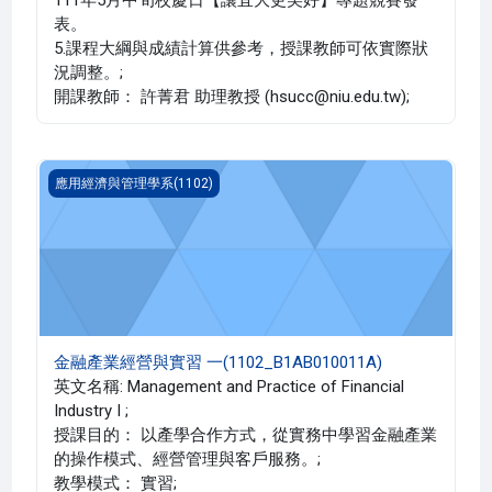
111年5月中旬校慶日【讓宜大更美好】專題競賽發
表。
5.課程大綱與成績計算供參考，授課教師可依實際狀
況調整。;
開課教師： 許菁君 助理教授 (hsucc@niu.edu.tw);
金融產業經營與實習 一(1102_B1AB010011A)
應用經濟與管理學系(1102)
金融產業經營與實習 一(1102_B1AB010011A)
英文名稱: Management and Practice of Financial
Industry I ;
授課目的： 以產學合作方式，從實務中學習金融產業
的操作模式、經營管理與客戶服務。;
教學模式： 實習;