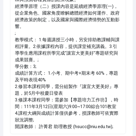
經濟學原理（二）授課內容是延續經濟學原理(一)，
從企業角色、國家角度瞭解總體經濟如何運作、政府
經濟政策的制定，以及國家與國際經濟情勢的互動影
響。
;
教學模式： 1.每週講授三小時，另安排助教課輔與課
程評量。2.依據課程內容，提供課堂補充講義。3.引
導學生應用課程所學完成"讓宜大更美好"專題研究與
成果競賽。;
學分數：3;
成績計算方式： 1.小考、期中考+期末考 60%，專題
及平時表現40%
2.修習本課程同學，需分組製作『讓宜大更美好』專
題，於5月中校慶日發表
3.修課本課程同學：需參加【專題培力工作坊】，時
間：111年3月12日(星期六)9:00~17:00綜合101教室
4.課程大綱與成績計算僅供參考，授課教師可依實際
狀況調整;
開課教師： 許菁君 助理教授 (hsucc@niu.edu.tw);