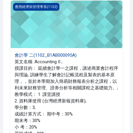
會計學 二(1102_B1AB000095A)
應用經濟與管理學系(1102)
會計學 二(1102_B1AB000095A)
英文名稱: Accounting II ;
授課目的： 延續會計學一之課程，講述商業會計程序
與理論, 訓練學生了解會計記帳流程及製表的基本原
理，，並於本學期加入簡易財務報表分析之課程，以
利未來財務管理、證券分析等相關課程之基礎能力。;
教學模式： 1. 課堂講授
2. 資料庫使用 (台灣經濟新報資料庫);
學分數：3;
成績計算方式： 期中考：30%
期末考：30%
小 考：20%