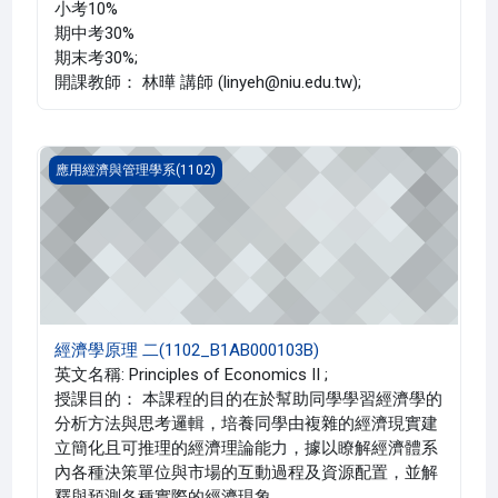
小考10%
期中考30%
期末考30%;
開課教師： 林曄 講師 (linyeh@niu.edu.tw);
經濟學原理 二(1102_B1AB000103B)
應用經濟與管理學系(1102)
經濟學原理 二(1102_B1AB000103B)
英文名稱: Principles of Economics II ;
授課目的： 本課程的目的在於幫助同學學習經濟學的
分析方法與思考邏輯，培養同學由複雜的經濟現實建
立簡化且可推理的經濟理論能力，據以瞭解經濟體系
內各種決策單位與市場的互動過程及資源配置，並解
釋與預測各種實際的經濟現象。