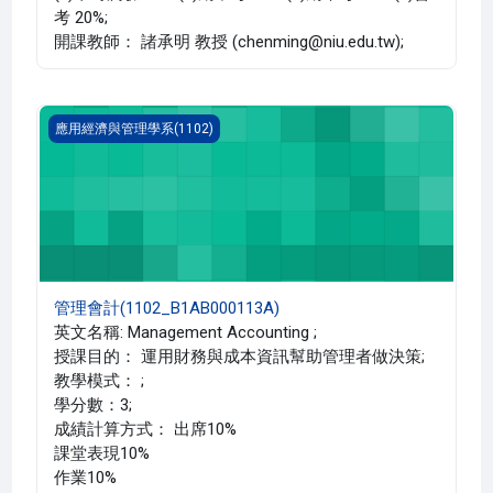
考 20%;
開課教師： 諸承明 教授 (chenming@niu.edu.tw);
管理會計(1102_B1AB000113A)
應用經濟與管理學系(1102)
管理會計(1102_B1AB000113A)
英文名稱: Management Accounting ;
授課目的： 運用財務與成本資訊幫助管理者做決策;
教學模式： ;
學分數：3;
成績計算方式： 出席10%
課堂表現10%
作業10%