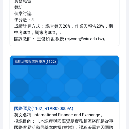
實務報告
參訪
個案討論;
學分數：3;
成績計算方式： 課堂參與20%，作業與報告20%，期
中考30%，期末考30%。;
開課教師： 王俊如 副教授 (cjwang@niu.edu.tw);
國際匯兌(1102_B1AB020009A)
應用經濟與管理學系(1102)
國際匯兌(1102_B1AB020009A)
英文名稱: International Finance and Exchange ;
授課目的： 1.本課程與國際貿易實務相互搭配是從事
國際貿易活動最基本的操作技能，課程著重在因國際