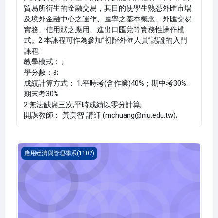
貿易所衍生的金融交易，其目的使學生熟悉外匯市場
及境外金融中心之運作、匯率之基本概念、外匯交易
實務、信用狀之應用、進出口匯兌等實務性操作模
式。2.本課程可作為參加”初階外匯人員”認證的入門
課程;
教學模式： ;
學分數：3;
成績計算方式： 1.平時考(含作業)40%；期中考30%.
期末考30%
2.無法缺席三次,平時成績以零分計算;
開課教師： 黃美智 講師 (mchuang@niu.edu.tw);
實用經濟分析工具 一(1102_B1AB010014A)
應用經濟與管理學系(1102)