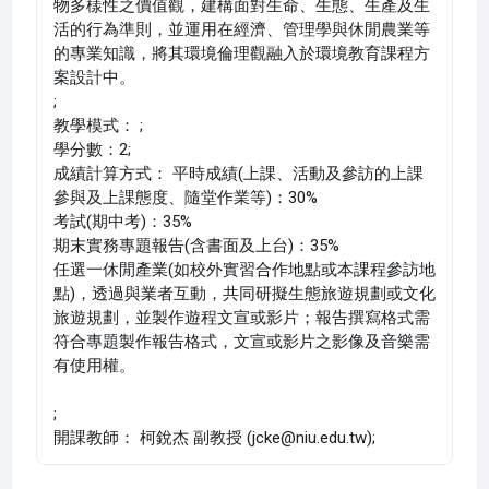
物多樣性之價值觀，建構面對生命、生態、生產及生
活的行為準則，並運用在經濟、管理學與休閒農業等
的專業知識，將其環境倫理觀融入於環境教育課程方
案設計中。
;
教學模式： ;
學分數：2;
成績計算方式： 平時成績(上課、活動及參訪的上課
參與及上課態度、隨堂作業等)：30%
考試(期中考)：35%
期末實務專題報告(含書面及上台)：35%
任選一休閒產業(如校外實習合作地點或本課程參訪地
點)，透過與業者互動，共同研擬生態旅遊規劃或文化
旅遊規劃，並製作遊程文宣或影片；報告撰寫格式需
符合專題製作報告格式，文宣或影片之影像及音樂需
有使用權。
;
開課教師： 柯銳杰 副教授 (jcke@niu.edu.tw);