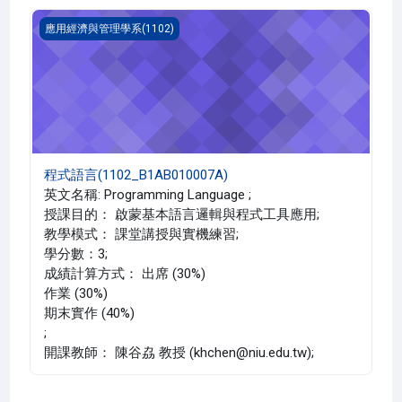
程式語言(1102_B1AB010007A)
應用經濟與管理學系(1102)
程式語言(1102_B1AB010007A)
英文名稱: Programming Language ;
授課目的： 啟蒙基本語言邏輯與程式工具應用;
教學模式： 課堂講授與實機練習;
學分數：3;
成績計算方式： 出席 (30%)
作業 (30%)
期末實作 (40%)
;
開課教師： 陳谷劦 教授 (khchen@niu.edu.tw);