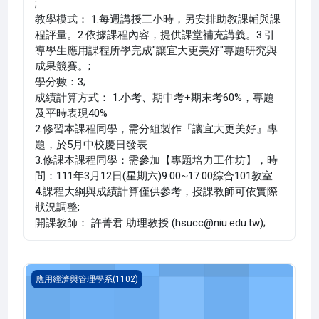
;
教學模式： 1.每週講授三小時，另安排助教課輔與課
程評量。2.依據課程內容，提供課堂補充講義。3.引
導學生應用課程所學完成"讓宜大更美好"專題研究與
成果競賽。;
學分數：3;
成績計算方式： 1.小考、期中考+期末考60%，專題
及平時表現40%
2.修習本課程同學，需分組製作『讓宜大更美好』專
題，於5月中校慶日發表
3.修課本課程同學：需參加【專題培力工作坊】，時
間：111年3月12日(星期六)9:00~17:00綜合101教室
4.課程大綱與成績計算僅供參考，授課教師可依實際
狀況調整;
開課教師： 許菁君 助理教授 (hsucc@niu.edu.tw);
會計學 二(1102_B1AB000095B)
應用經濟與管理學系(1102)