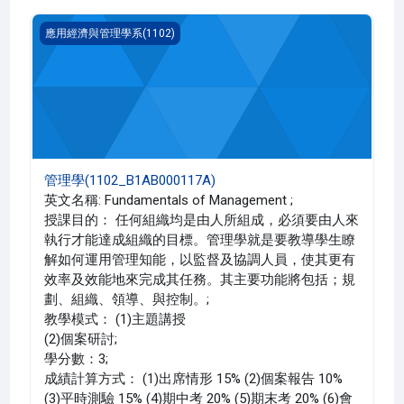
管理學(1102_B1AB000117A)
應用經濟與管理學系(1102)
管理學(1102_B1AB000117A)
英文名稱: Fundamentals of Management ;
授課目的： 任何組織均是由人所組成，必須要由人來
執行才能達成組織的目標。管理學就是要教導學生瞭
解如何運用管理知能，以監督及協調人員，使其更有
效率及效能地來完成其任務。其主要功能將包括；規
劃、組織、領導、與控制。;
教學模式： (1)主題講授
(2)個案研討;
學分數：3;
成績計算方式： (1)出席情形 15% (2)個案報告 10%
(3)平時測驗 15% (4)期中考 20% (5)期末考 20% (6)會