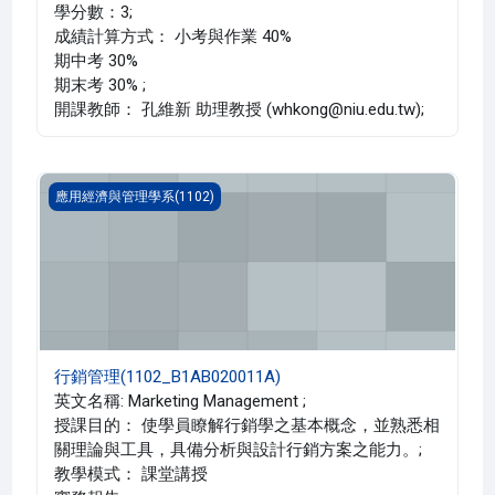
學分數：3;
成績計算方式： 小考與作業 40%
期中考 30%
期末考 30% ;
開課教師： 孔維新 助理教授 (whkong@niu.edu.tw);
行銷管理(1102_B1AB020011A)
應用經濟與管理學系(1102)
行銷管理(1102_B1AB020011A)
英文名稱: Marketing Management ;
授課目的： 使學員瞭解行銷學之基本概念，並熟悉相
關理論與工具，具備分析與設計行銷方案之能力。;
教學模式： 課堂講授