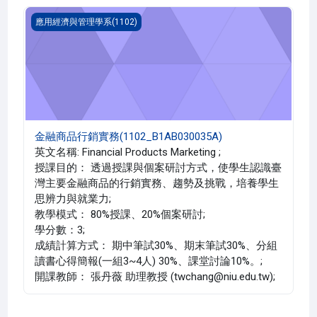
金融商品行銷實務(1102_B1AB030035A)
應用經濟與管理學系(1102)
金融商品行銷實務(1102_B1AB030035A)
英文名稱: Financial Products Marketing ;
授課目的： 透過授課與個案研討方式，使學生認識臺
灣主要金融商品的行銷實務、趨勢及挑戰，培養學生
思辨力與就業力;
教學模式： 80%授課、20%個案研討;
學分數：3;
成績計算方式： 期中筆試30%、期末筆試30%、分組
讀書心得簡報(一組3~4人) 30%、課堂討論10%。;
開課教師： 張丹薇 助理教授 (twchang@niu.edu.tw);