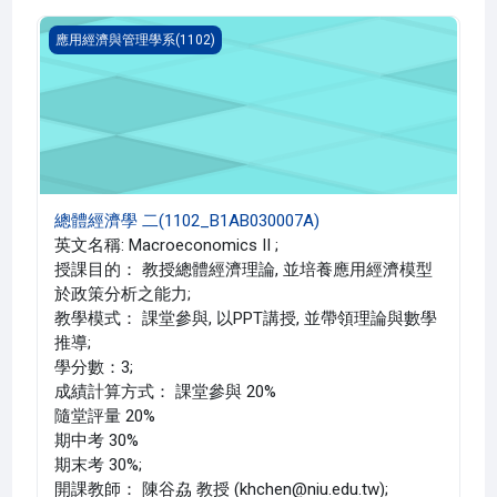
總體經濟學 二(1102_B1AB030007A)
應用經濟與管理學系(1102)
總體經濟學 二(1102_B1AB030007A)
英文名稱: Macroeconomics II ;
授課目的： 教授總體經濟理論, 並培養應用經濟模型
於政策分析之能力;
教學模式： 課堂參與, 以PPT講授, 並帶領理論與數學
推導;
學分數：3;
成績計算方式： 課堂參與 20%
隨堂評量 20%
期中考 30%
期末考 30%;
開課教師： 陳谷劦 教授 (khchen@niu.edu.tw);