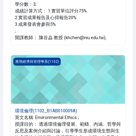
學分數：3;
成績計算方式： 1.實習單位評分75%
2.實習成果報告及心得報告20%
3.成果發表會參與5%
;
開課教師： 陳谷劦 教授 (khchen@niu.edu.tw);
環境倫理(1102_B1AB010009A)
應用經濟與管理學系(1102)
環境倫理(1102_B1AB010009A)
英文名稱: Environmental Ethics ;
授課目的： 透過環境倫理發展、範疇、內涵、哲學與
反思及案例介紹與討論，引導學生形成環境生態與生