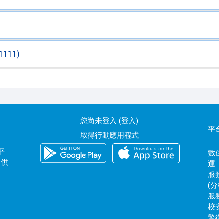
11)
您尚未登入 (
登入
)
平
取得行動應用程式
平
數位
提供
運
服務
(分
服務
校安
警衛