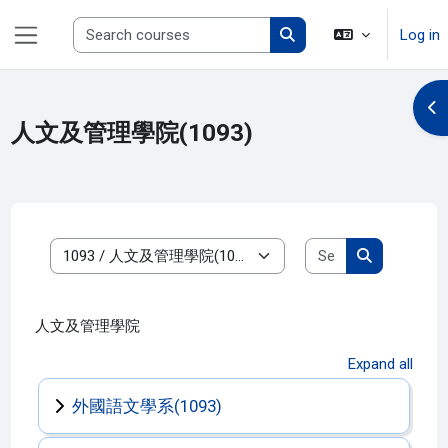
Skip to main content
Search courses
Log in
Side panel
Search courses
Op
人文及管理學院(1093)
Search course
Course categories
Search cour
人文及管理學院
Expand all
外國語文學系(1093)