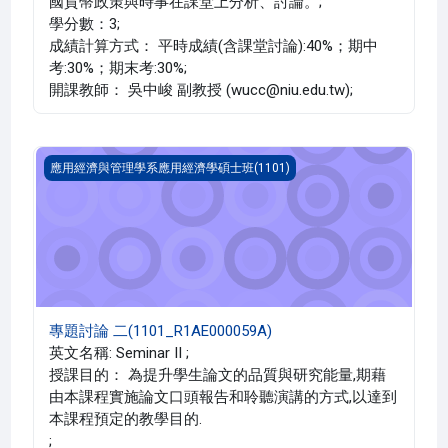
國貨幣政策與時事在課堂上分析、討論。;
學分數：3;
成績計算方式： 平時成績(含課堂討論):40%；期中
考:30%；期末考:30%;
開課教師： 吳中峻 副教授 (wucc@niu.edu.tw);
專題討論 二(1101_R1AE000059A)
應用經濟與管理學系應用經濟學碩士班(1101)
專題討論 二(1101_R1AE000059A)
英文名稱: Seminar II ;
授課目的： 為提升學生論文的品質與研究能量,期藉
由本課程實施論文口頭報告和聆聽演講的方式,以達到
本課程預定的教學目的.
;