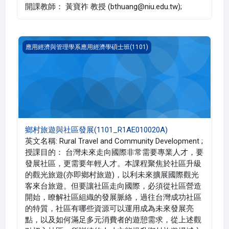
開課教師： 黃寶祚 教授 (bthuang@niu.edu.tw);
鄉村旅遊與社區發展(1101_R1AE010020A)
應用經濟與管理學系應用經濟學碩士班(1101)
鄉村旅遊與社區發展(1101_R1AE010020A)
英文名稱: Rural Travel and Community Development ;
授課目的： 台灣未來走向國際非常需要專業人才，要
發展社區，更需要年輕人才。本課程聚焦於社區升級
的觀光旅遊(亦即鄉村旅遊)，以利未來擴展國際觀光
客來台旅遊。但要讓社區走向國際，必須從社區營造
開始，瞭解社區組織的發展脈絡，過往台灣成功社區
的特質，社區有哪些資源可以運用成為未來發展亮
點，以及如何滿足多元消費者的遊憩需求，從上述觀