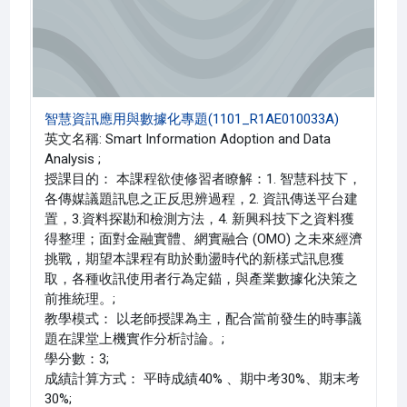
智慧資訊應用與數據化專題(1101_R1AE010033A)
英文名稱: Smart Information Adoption and Data
Analysis ;
授課目的： 本課程欲使修習者瞭解：1. 智慧科技下，
各傳媒議題訊息之正反思辨過程，2. 資訊傳送平台建
置，3.資料探勘和檢測方法，4. 新興科技下之資料獲
得整理；面對金融實體、網實融合 (OMO) 之未來經濟
挑戰，期望本課程有助於動盪時代的新樣式訊息獲
取，各種收訊使用者行為定錨，與產業數據化決策之
前推統理。;
教學模式： 以老師授課為主，配合當前發生的時事議
題在課堂上機實作分析討論。;
學分數：3;
成績計算方式： 平時成績40% 、期中考30%、期末考
30%;