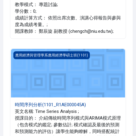
教學模式： 專題討論;
學分數：0;
成績計算方式： 依照出席次數、演講心得報告與參與
度為成績考量。;
開課教師： 鄭辰旋 副教授 (chengch@niu.edu.tw);
時間序列分析(1101_R1AE000045A)
應用經濟與管理學系應用經濟學碩士班(1101)
時間序列分析(1101_R1AE000045A)
英文名稱: Time Series Analysis ;
授課目的： 介紹傳統時間序列模式與ARIMA模式原理
（包含模式的鑑定; 參數估計; 模式確認及最後的預測
和預測能力的評估）讓學生能夠瞭解，同時搭配統計