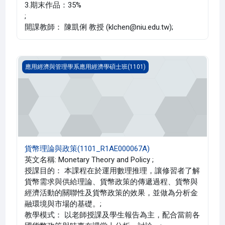
3.期末作品：35%
;
開課教師： 陳凱俐 教授 (klchen@niu.edu.tw);
貨幣理論與政策(1101_R1AE000067A)
應用經濟與管理學系應用經濟學碩士班(1101)
貨幣理論與政策(1101_R1AE000067A)
英文名稱: Monetary Theory and Policy ;
授課目的： 本課程在於運用數理推理，讓修習者了解
貨幣需求與供給理論、貨幣政策的傳遞過程、貨幣與
經濟活動的關聯性及貨幣政策的效果，並做為分析金
融環境與市場的基礎。;
教學模式： 以老師授課及學生報告為主，配合當前各