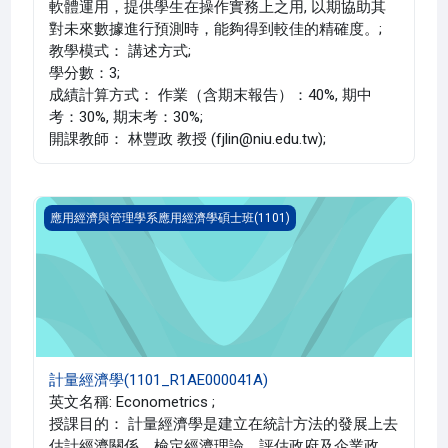
軟體運用，提供學生在操作實務上之用, 以期協助其
對未來數據進行預測時，能夠得到較佳的精確度。;
教學模式： 講述方式;
學分數：3;
成績計算方式： 作業（含期末報告）：40%, 期中
考：30%, 期末考：30%;
開課教師： 林豐政 教授 (fjlin@niu.edu.tw);
計量經濟學(1101_R1AE000041A)
應用經濟與管理學系應用經濟學碩士班(1101)
計量經濟學(1101_R1AE000041A)
英文名稱: Econometrics ;
授課目的： 計量經濟學是建立在統計方法的發展上去
估計經濟關係、檢定經濟理論、評估政府及企業政