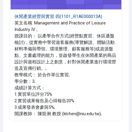
休閒產業經營與實習 四(1101_R1AE000013A)
英文名稱: Management and Practice of Leisure
Industry IV ;
授課目的： 以產學合作方式(經營點實習、休區通盤
檢討)，從實務中學習遊客服務(導覽解說、體驗活動
材料準備與帶領、環境整理、顧客服務等)或資源盤
點、文書處理的能力，並啟發學生在休閒產業的商品
設計與遊程設計上之創意，針對休閒產業進行環境營
造及宣傳行銷。;
教學模式： 於合作單位實習;
學分數：3;
成績計算方式：
1.實習單位評分75%
2.實習成果報告及心得報告20%
3.成果發表會參與5%;
開課教師： 陳凱俐 教授 (klchen@niu.edu.tw);