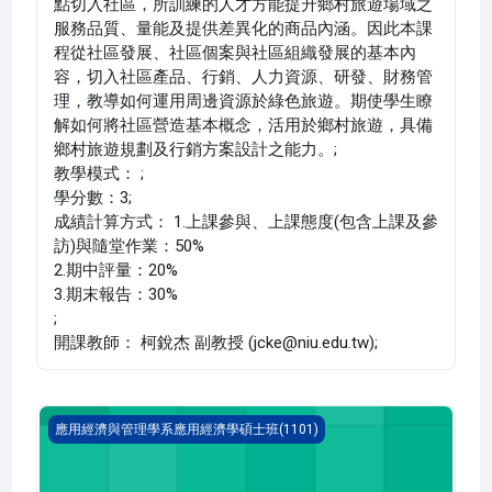
點切入社區，所訓練的人才方能提升鄉村旅遊場域之
服務品質、量能及提供差異化的商品內涵。因此本課
程從社區發展、社區個案與社區組織發展的基本內
容，切入社區產品、行銷、人力資源、研發、財務管
理，教導如何運用周邊資源於綠色旅遊。期使學生瞭
解如何將社區營造基本概念，活用於鄉村旅遊，具備
鄉村旅遊規劃及行銷方案設計之能力。;
教學模式： ;
學分數：3;
成績計算方式： 1.上課參與、上課態度(包含上課及參
訪)與隨堂作業：50%
2.期中評量：20%
3.期末報告：30%
;
開課教師： 柯銳杰 副教授 (jcke@niu.edu.tw);
綠色經濟學(1101_R1AE010003A)
應用經濟與管理學系應用經濟學碩士班(1101)