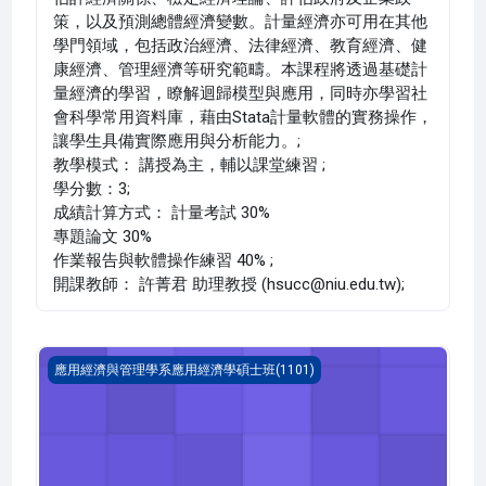
策，以及預測總體經濟變數。計量經濟亦可用在其他
學門領域，包括政治經濟、法律經濟、教育經濟、健
康經濟、管理經濟等研究範疇。本課程將透過基礎計
量經濟的學習，瞭解迴歸模型與應用，同時亦學習社
會科學常用資料庫，藉由Stata計量軟體的實務操作，
讓學生具備實際應用與分析能力。;
教學模式： 講授為主，輔以課堂練習 ;
學分數：3;
成績計算方式： 計量考試 30%
專題論文 30%
作業報告與軟體操作練習 40% ;
開課教師： 許菁君 助理教授 (hsucc@niu.edu.tw);
休閒產業經營與實習 四(1101_R1AE000013A)
應用經濟與管理學系應用經濟學碩士班(1101)