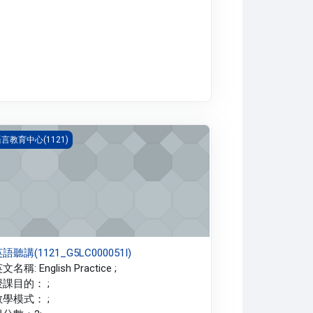
語聽講(1121_G5LC000051I)
言教育中心(1121)
語聽講(1121_G5LC000051I)
文名稱: English Practice ;
授課目的： ;
教學模式： ;