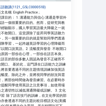
語聽講(1121_G5LC000051B)
文名稱: English Practice ;
授課目的： 1. 溝通能力與信心:溝通是學習外
國語一個很重要的目的。然而，從研究與教
學經驗顯示，國人學習英語最大障礙之一就
是不敢開口。這堂課除了提昇同學英語聽力
外，另一個重要的目的就是幫助同學們透過
團隊學習，一起跨越英語學習的心理障礙而
可以開口說英語。2. 流暢度與發音: 不敢開口
的原因一部份在心理，一部份在語言本身。
在語言的部份多數人因認為發音不正確而不
敢開口。 基於此，這門課在口語能力之訓練
上將首要透過不同的主題情境訓練加強英語
流暢度。除此之外，並將視同學的狀況與需
求，將部份時間做為發音練習。在必要時亦
會提醒同學使用英語之注意事項，如使用場
合之適切性以減低溝通障礙或誤解。 3. 文化
學習: 除了語言技巧的訓練，在文化學習的部
份亦會透過不同的主題比較目標語文化(美國
文化)與本國文化之異同。若在時間許可下，