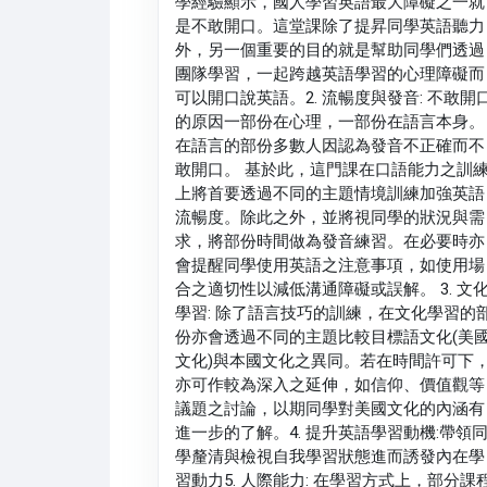
學經驗顯示，國人學習英語最大障礙之一就
是不敢開口。這堂課除了提昇同學英語聽力
外，另一個重要的目的就是幫助同學們透過
團隊學習，一起跨越英語學習的心理障礙而
可以開口說英語。2. 流暢度與發音: 不敢開
的原因一部份在心理，一部份在語言本身。
在語言的部份多數人因認為發音不正確而不
敢開口。 基於此，這門課在口語能力之訓
上將首要透過不同的主題情境訓練加強英語
流暢度。除此之外，並將視同學的狀況與需
求，將部份時間做為發音練習。在必要時亦
會提醒同學使用英語之注意事項，如使用場
合之適切性以減低溝通障礙或誤解。 3. 文
學習: 除了語言技巧的訓練，在文化學習的
份亦會透過不同的主題比較目標語文化(美
文化)與本國文化之異同。若在時間許可下
亦可作較為深入之延伸，如信仰、價值觀等
議題之討論，以期同學對美國文化的內涵有
進一步的了解。4. 提升英語學習動機:帶領
學釐清與檢視自我學習狀態進而誘發內在學
習動力5. 人際能力: 在學習方式上，部分課