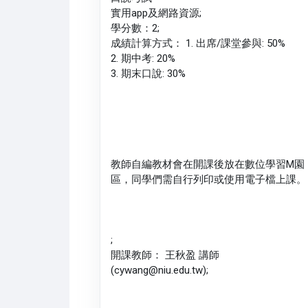
實用app及網路資源;
學分數：2;
成績計算方式： 1. 出席/課堂參與: 50%
2. 期中考: 20%
3. 期末口說: 30%
教師自編教材會在開課後放在數位學習M園
區，同學們需自行列印或使用電子檔上課。
;
開課教師： 王秋盈 講師
(cywang@niu.edu.tw);