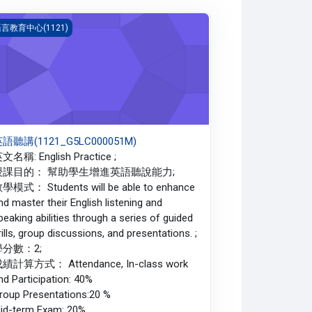
語聽講(1121_G5LC000051M)
言教育中心(1121)
語聽講(1121_G5LC000051M)
文名稱: English Practice ;
授課目的： 幫助學生增進英語聽說能力;
學模式： Students will be able to enhance
nd master their English listening and
peaking abilities through a series of guided
rills, group discussions, and presentations. ;
學分數：2;
績計算方式： Attendance, In-class work
nd Participation: 40%
roup Presentations:20 %
id-term Exam: 20%