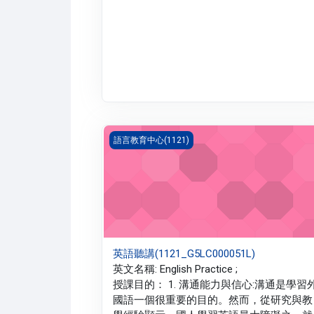
英語聽講(1121_G5LC000051L)
語言教育中心(1121)
英語聽講(1121_G5LC000051L)
英文名稱: English Practice ;
授課目的： 1. 溝通能力與信心:溝通是學習
國語一個很重要的目的。然而，從研究與教