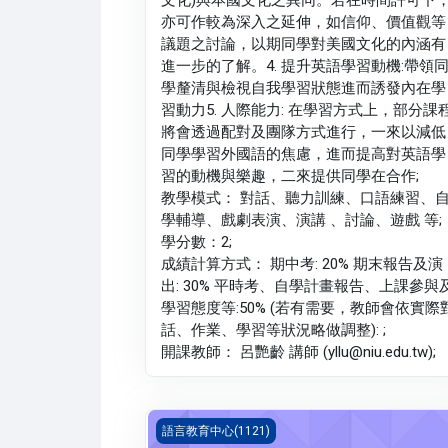
亦可作較為深入之延伸，如信仰、價值觀等
議題之討論，以期同學對美國文化的內涵有
進一步的了解。4. 提升英語學習動機:帶領
學釐清與檢視自我學習狀態進而誘發內在學
習動力5. 人際能力: 在學習方式上，部分課
將會透過配對及團隊方式進行，一來以減低
同學學習外國語的焦慮，進而提高對英語學
習的動機與樂趣，二來提供同學在合作;
教學模式： 對話、聽力訓練、口語練習、
學輔導、戲劇表演、演講 、討論、遊戲 等;
學分數：2;
成績計算方式： 期中考: 20% 期末報告及演
出: 30% 平時考、自學計畫報告、上課參與
學習態度等:50% (若有需要，教師會依實際
話、作業、學習等狀況略做調整): ;
開課教師： 呂艷齡 講師 (yllu@niu.edu.tw);
韓語 二(1121_G5LC110001A)
語言教育中心(1121)