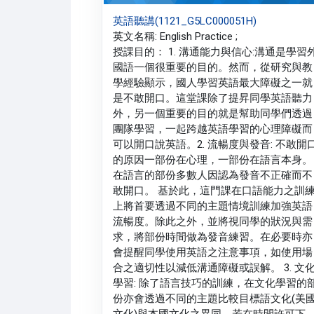
英語聽講(1121_G5LC000051H)
英文名稱: English Practice ;
授課目的： 1. 溝通能力與信心:溝通是學習
國語一個很重要的目的。然而，從研究與教
學經驗顯示，國人學習英語最大障礙之一就
是不敢開口。這堂課除了提昇同學英語聽力
外，另一個重要的目的就是幫助同學們透過
團隊學習，一起跨越英語學習的心理障礙而
可以開口說英語。2. 流暢度與發音: 不敢開
的原因一部份在心理，一部份在語言本身。
在語言的部份多數人因認為發音不正確而不
敢開口。 基於此，這門課在口語能力之訓
上將首要透過不同的主題情境訓練加強英語
流暢度。除此之外，並將視同學的狀況與需
求，將部份時間做為發音練習。在必要時亦
會提醒同學使用英語之注意事項，如使用場
合之適切性以減低溝通障礙或誤解。 3. 文
學習: 除了語言技巧的訓練，在文化學習的
份亦會透過不同的主題比較目標語文化(美
文化)與本國文化之異同。若在時間許可下