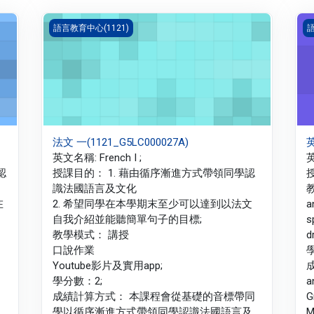
法文 一(1121_G5LC000027A)
英
語言教育中心(1121)
語
法文 一(1121_G5LC000027A)
英
英文名稱: French I ;
英
認
授課目的： 1. 藉由循序漸進方式帶領同學認
識法國語言及文化
教
在
2. 希望同學在本學期末至少可以達到以法文
a
自我介紹並能聽簡單句子的目標;
s
教學模式： 講授
d
口說作業
Youtube影片及實用app;
成
學分數：2;
a
成績計算方式： 本課程會從基礎的音標帶同
G
學以循序漸進方式帶領同學認識法國語言及
M