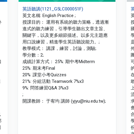
英語聽講(1121_G5LC000051F)
英
英文名稱: English Practice ;
英
外
授課目的： 運用有系統的聽力策略，透過漸
進式的聽力練習，引導學生聽出文章主旨、
關鍵字，以及更多細節描述。以多元主題應
用口說練習，精進學生英語聽說能力。;
教學模式： 講課，練習，討論，測驗;
學分數：2;
口
成績計算方式： 25%: 期中考Midterm
25%: 期末考Final
20%: 課堂小考Quizzes
練
21%: 分組活動 Teamwork 7%x3
9%: 問答練習Q&A 3%x3
;
開課教師： 于宥均 講師 (yjyu@niu.edu.tw);
化
部
國
，