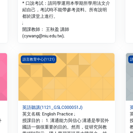
* 口說考試：請同學運用本學期所學用法文介
紹自己，考試時不能帶參考資料。所有說明
都於課堂上進行。
;
開課教師： 王秋盈 講師
(cywang@niu.edu.tw);
英語聽講(1121_G5LC000051J)
英
語言教育中心(1121)
語
英語聽講(1121_G5LC000051J)
英
英文名稱: English Practice ;
英
外
授課目的： 1. 溝通能力與信心:溝通是學習外
國語一個很重要的目的。然而，從研究與教