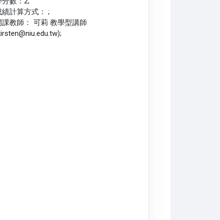
學分數：2;
成績計算方式： ;
開課教師： 可莉 教學型講師
kirsten@niu.edu.tw);