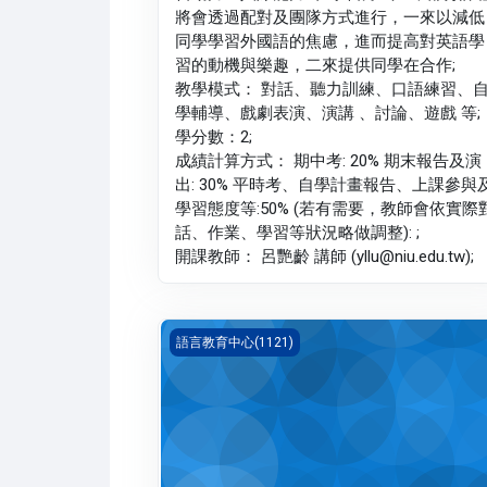
將會透過配對及團隊方式進行，一來以減低
同學學習外國語的焦慮，進而提高對英語學
習的動機與樂趣，二來提供同學在合作;
教學模式： 對話、聽力訓練、口語練習、
學輔導、戲劇表演、演講 、討論、遊戲 等;
學分數：2;
成績計算方式： 期中考: 20% 期末報告及演
出: 30% 平時考、自學計畫報告、上課參與
學習態度等:50% (若有需要，教師會依實際
話、作業、學習等狀況略做調整): ;
開課教師： 呂艷齡 講師 (yllu@niu.edu.tw);
英語聽講(1121_G5LC000051H)
語言教育中心(1121)