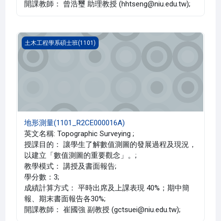
開課教師： 曾浩璽 助理教授 (hhtseng@niu.edu.tw);
地形測量(1101_R2CE000016A)
土木工程學系碩士班(1101)
地形測量(1101_R2CE000016A)
英文名稱: Topographic Surveying ;
授課目的： 讓學生了解數值測圖的發展過程及現況，
以建立「數值測圖的重要觀念」。;
教學模式： 講授及書面報告;
學分數：3;
成績計算方式： 平時出席及上課表現 40%；期中簡
報、期末書面報告各30%;
開課教師： 崔國強 副教授 (gctsuei@niu.edu.tw);