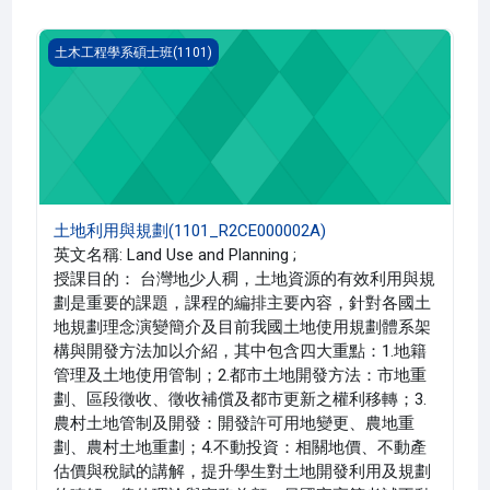
土地利用與規劃(1101_R2CE000002A)
土木工程學系碩士班(1101)
土地利用與規劃(1101_R2CE000002A)
英文名稱: Land Use and Planning ;
授課目的： 台灣地少人稠，土地資源的有效利用與規
劃是重要的課題，課程的編排主要內容，針對各國土
地規劃理念演變簡介及目前我國土地使用規劃體系架
構與開發方法加以介紹，其中包含四大重點：1.地籍
管理及土地使用管制；2.都市土地開發方法：市地重
劃、區段徵收、徵收補償及都市更新之權利移轉；3.
農村土地管制及開發：開發許可用地變更、農地重
劃、農村土地重劃；4.不動投資：相關地價、不動產
估價與稅賦的講解，提升學生對土地開發利用及規劃