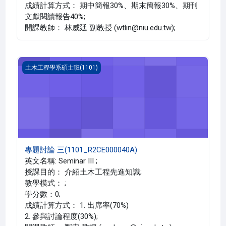
成績計算方式： 期中簡報30%、期末簡報30%、期刊
文獻閱讀報告40%;
開課教師： 林威廷 副教授 (wtlin@niu.edu.tw);
專題討論 三(1101_R2CE000040A)
土木工程學系碩士班(1101)
專題討論 三(1101_R2CE000040A)
英文名稱: Seminar III ;
授課目的： 介紹土木工程先進知識;
教學模式： ;
學分數：0;
成績計算方式： 1. 出席率(70%)
2. 參與討論程度(30%);