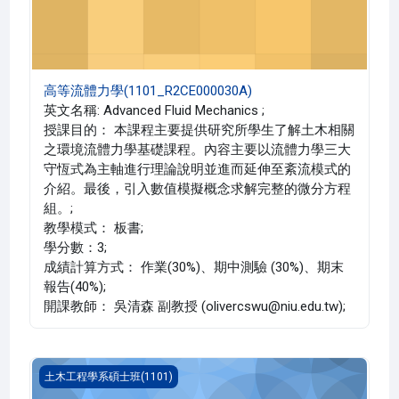
高等流體力學(1101_R2CE000030A)
英文名稱: Advanced Fluid Mechanics ;
授課目的： 本課程主要提供研究所學生了解土木相關
之環境流體力學基礎課程。內容主要以流體力學三大
守恆式為主軸進行理論說明並進而延伸至紊流模式的
介紹。最後，引入數值模擬概念求解完整的微分方程
組。;
教學模式： 板書;
學分數：3;
成績計算方式： 作業(30%)、期中測驗 (30%)、期末
報告(40%);
開課教師： 吳清森 副教授 (olivercswu@niu.edu.tw);
解析攝影測量(1101_R2CE000051A)
土木工程學系碩士班(1101)