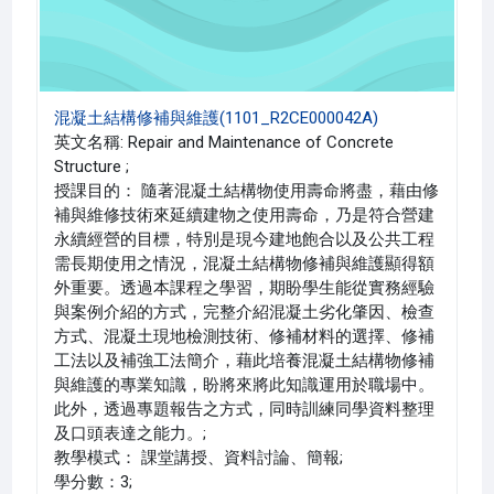
混凝土結構修補與維護(1101_R2CE000042A)
英文名稱: Repair and Maintenance of Concrete
Structure ;
授課目的： 隨著混凝土結構物使用壽命將盡，藉由修
補與維修技術來延續建物之使用壽命，乃是符合營建
永續經營的目標，特別是現今建地飽合以及公共工程
需長期使用之情況，混凝土結構物修補與維護顯得額
外重要。透過本課程之學習，期盼學生能從實務經驗
與案例介紹的方式，完整介紹混凝土劣化肇因、檢查
方式、混凝土現地檢測技術、修補材料的選擇、修補
工法以及補強工法簡介，藉此培養混凝土結構物修補
與維護的專業知識，盼將來將此知識運用於職場中。
此外，透過專題報告之方式，同時訓練同學資料整理
及口頭表達之能力。;
教學模式： 課堂講授、資料討論、簡報;
學分數：3;