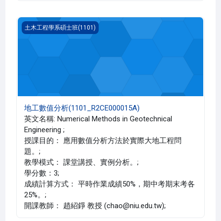
地工數值分析(1101_R2CE000015A)
土木工程學系碩士班(1101)
地工數值分析(1101_R2CE000015A)
英文名稱: Numerical Methods in Geotechnical
Engineering ;
授課目的： 應用數值分析方法於實際大地工程問
題。;
教學模式： 課堂講授、實例分析。;
學分數：3;
成績計算方式： 平時作業成績50%，期中考期末考各
25%。;
開課教師： 趙紹錚 教授 (chao@niu.edu.tw);