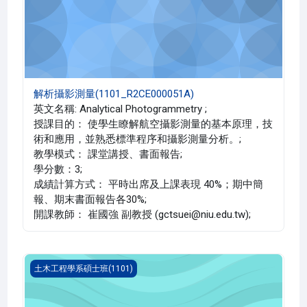
解析攝影測量(1101_R2CE000051A)
英文名稱: Analytical Photogrammetry ;
授課目的： 使學生瞭解航空攝影測量的基本原理，技
術和應用，並熟悉標準程序和攝影測量分析。;
教學模式： 課堂講授、書面報告;
學分數：3;
成績計算方式： 平時出席及上課表現 40%；期中簡
報、期末書面報告各30%;
開課教師： 崔國強 副教授 (gctsuei@niu.edu.tw);
混凝土結構修補與維護(1101_R2CE000042A)
土木工程學系碩士班(1101)