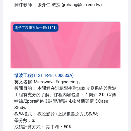
開課教師： 張介仁 教授 (jrchang@niu.edu.tw);
微波工程(1121_R4ET000033A)
電子工程學系碩士班(1121)
微波工程(1121_R4ET000033A)
英文名稱: Microwave Engineering ;
授課目的： 本課程在訓練學生對無線收發系統與微波
工程有充分的了解。課程內容包含： 1.簡介 2.RLC/傳
輸線/2port網路 3.調變/解調 4.收發機架構 5.Case
Study;
教學模式： 採投影片+上課板書之方式教學;
學分數：3;
成績計算方式： 期中考：50%