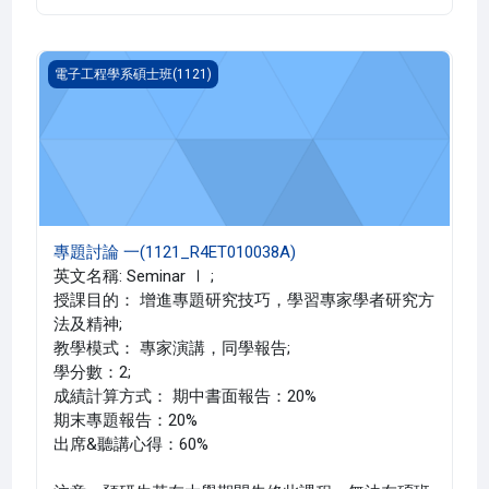
專題討論 一(1121_R4ET010038A)
電子工程學系碩士班(1121)
專題討論 一(1121_R4ET010038A)
英文名稱: Seminar Ⅰ ;
授課目的： 增進專題研究技巧，學習專家學者研究方
法及精神;
教學模式： 專家演講，同學報告;
學分數：2;
成績計算方式： 期中書面報告：20%
期末專題報告：20%
出席&聽講心得：60%