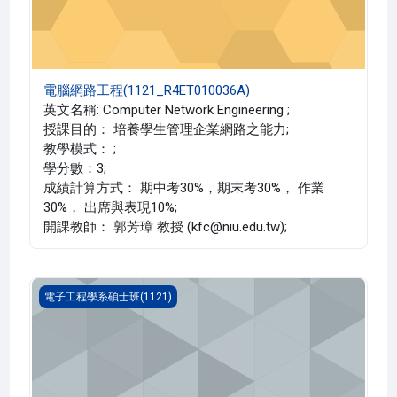
電腦網路工程(1121_R4ET010036A)
英文名稱: Computer Network Engineering ;
授課目的： 培養學生管理企業網路之能力;
教學模式： ;
學分數：3;
成績計算方式： 期中考30%，期末考30%， 作業
30%， 出席與表現10%;
開課教師： 郭芳璋 教授 (kfc@niu.edu.tw);
類比積體電路設計(1121_R4ET000047B)
電子工程學系碩士班(1121)