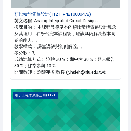
類比積體電路設計(1121_R4ET000047B)
英文名稱: Analog Integrated Circuit Design ;
授課目的： 本課程教導基本的類比積體電路設計觀念
及其運用，在學習完本課程後，應該具備解決基本問
題的能力。;
教學模式： 課堂講解與範例解說。;
學分數：3;
成績計算方式： 測驗 30 %；期中考 30 %；期末報告
30 %；課堂參與 10 %;
開課教師： 謝建宇 副教授 (jyhsieh@niu.edu.tw);
行動通訊(1121_R4ET000016A)
電子工程學系碩士班(1121)