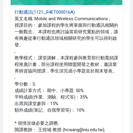
行動通訊(1121_R4ET000016A)
英文名稱: Mobile and Wireless Communications ;
授課目的： 參加課程的學生將掌握與行動通訊相關的
一般觀念。 本課程也將討論當前研究重點的領域，讓
有興趣從事行動通訊領域相關研究的學生可以得到啟
發。
;
教學模式： 課堂講解，本課程參與教育部行動寬頻課
程推廣計畫，部分課程使用聯盟開發之教材，邀請業
界師資協同授課，學生須完成小專題並於期末發表。
;
學分數：3;
成績計算方式： 期中、小專題: 50%
平時成績(作業、測驗、程式等)：35%
出席與課堂參與：15%
額外成績(筆記、自我學習等)： 10%
* 視情況做必要之調整;
開課教師： 王煌城 教授 (hcwang@niu.edu.tw);