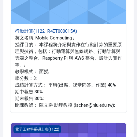
行動計算(1122_R4ET000015A)
英文名稱: Mobile Computing ;
授課目的： 本課程將介紹與實作在行動計算的重要原
理與技術，包括：行動運算與無線網路、行動計算與
雲端之整合、Raspberry Pi 與 AWS 整合、設計與實作
等。;
教學模式： 面授;
學分數：3;
成績計算方式： 平時(出席、課堂問答、作業) 40%
期中報告 30%
期末報告 30%;
開課教師： 陳立勝 助理教授 (lschen@niu.edu.tw);
類神經網路與深度學習(1122_R4ET010045A)
電子工程學系碩士班(1122)