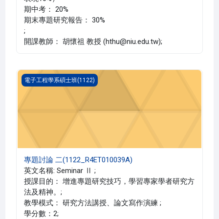
期中考： 20%
期末專題研究報告： 30%
;
開課教師： 胡懷祖 教授 (hthu@niu.edu.tw);
專題討論 二(1122_R4ET010039A)
電子工程學系碩士班(1122)
專題討論 二(1122_R4ET010039A)
英文名稱: Seminar Ⅱ ;
授課目的： 增進專題研究技巧，學習專家學者研究方
法及精神。;
教學模式： 研究方法講授、論文寫作演練 ;
學分數：2;