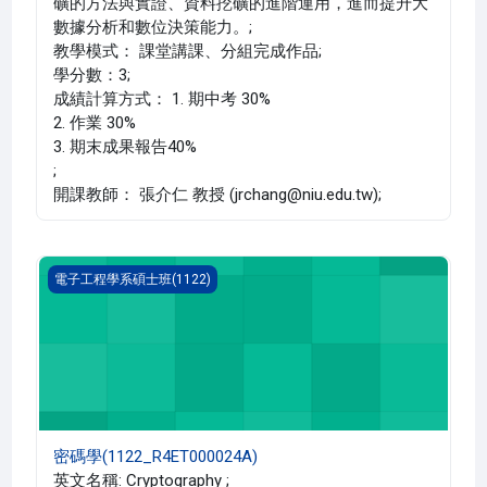
礦的方法與實證、資料挖礦的進階運用，進而提升大
數據分析和數位決策能力。;
教學模式： 課堂講課、分組完成作品;
學分數：3;
成績計算方式： 1. 期中考 30%
2. 作業 30%
3. 期末成果報告40%
;
開課教師： 張介仁 教授 (jrchang@niu.edu.tw);
密碼學(1122_R4ET000024A)
電子工程學系碩士班(1122)
密碼學(1122_R4ET000024A)
英文名稱: Cryptography ;