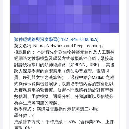
類神經網路與深度學習(1122_R4ET010045A)
英文名稱: Neural Networks and Deep Learning ;
授課目的： 本課程先針對生物神經元運作及人工類神
經網路之數學模型及學習方式做概略性介紹，緊接著
討論幾種常用的類神經網路（如BPNN、RBF），其後
跨入深度學習的進階應用（例如影音處理、電腦視
覺、序列與文字之演算等），過程中結合Matlab 之程
式操作示範與習題演練，以擴增學習內容的豐富度以
及實務應用的紮實度。修習本門課將有助於對模型參
數估測、函數模擬、迴歸分析、分類診斷以及信號分
析與生成等問題的瞭解。;
教學模式： 演講及電腦操作示範每週三小時;
學分數：3;
成績計算方式： 平時成績： 50%（含作業30%、上課
表現10%）