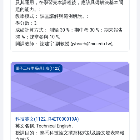
及其運用，在學習完本課程後，應該具備解決基本問
題的能力。;
教學模式： 課堂講解與範例解說。;
學分數：3;
成績計算方式： 測驗 30 %；期中考 30 %；期末報告
30 %；課堂參與 10 %;
開課教師： 謝建宇 副教授 (jyhsieh@niu.edu.tw);
科技英文(1122_R4ET000019A)
電子工程學系碩士班(1122)
科技英文(1122_R4ET000019A)
英文名稱: Technical English ;
授課目的： 熟悉科技論文撰寫格式以及論文發表簡報
之技巧;