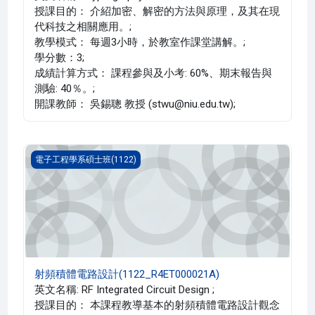
授課目的： 介紹加密、解密的方法與原理，及其在現
代科技之相關應用。;
教學模式： 每週3小時，於教室作課堂講解。;
學分數：3;
成績計算方式： 課程參與及小考: 60%、期末報告與
測驗: 40％。;
開課教師： 吳錫聰 教授 (stwu@niu.edu.tw);
射頻積體電路設計(1122_R4ET000021A)
電子工程學系碩士班(1122)
射頻積體電路設計(1122_R4ET000021A)
英文名稱: RF Integrated Circuit Design ;
授課目的： 本課程教導基本的射頻積體電路設計觀念