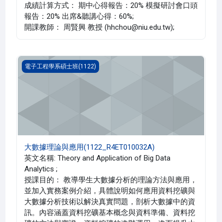
成績計算方式： 期中心得報告：20% 模擬研討會口頭
報告：20% 出席&聽講心得：60%;
開課教師： 周賢興 教授 (hhchou@niu.edu.tw);
大數據理論與應用(1122_R4ET010032A)
電子工程學系碩士班(1122)
大數據理論與應用(1122_R4ET010032A)
英文名稱: Theory and Application of Big Data
Analytics ;
授課目的： 教導學生大數據分析的理論方法與應用，
並加入實務案例介紹，具體說明如何應用資料挖礦與
大數據分析技術以解決真實問題，剖析大數據中的資
訊。內容涵蓋資料挖礦基本概念與資料準備、資料挖