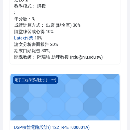
教學模式： 講授
;
學分數：3;
成績計算方式： 出席 (點名單) 30%
隨堂練習或心得 10%
Latex作業
10%
論文分析書面報告 20%
期末口頭報告 30%;
開課教師： 陸瑞強 助理教授 (rclu@niu.edu.tw);
DSP積體電路設計(1122_R4ET000001A)
電子工程學系碩士班(1122)
DSP積體電路設計(1122_R4ET000001A)