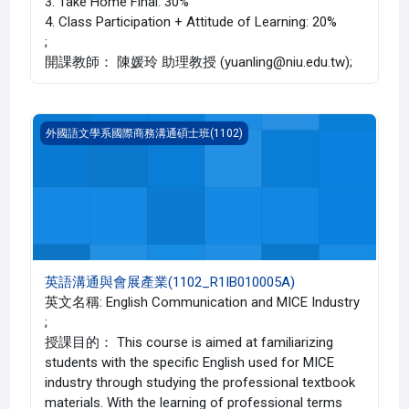
3. Take Home Final: 30%
4. Class Participation + Attitude of Learning: 20%
;
開課教師： 陳媛玲 助理教授 (yuanling@niu.edu.tw);
英語溝通與會展產業(1102_R1IB010005A)
外國語文學系國際商務溝通碩士班(1102)
英語溝通與會展產業(1102_R1IB010005A)
英文名稱: English Communication and MICE Industry
;
授課目的： This course is aimed at familiarizing
students with the specific English used for MICE
industry through studying the professional textbook
materials. With the learning of professional terms