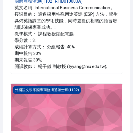
國際商務溝通(1102_R1IB010003A)
英文名稱: International Business Communication ;
授課目的： 通過採用特殊用途英語 (ESP) 方法，學生
具備英語課堂的學術技能，同時還提供相關的語言培
訓以確保專業成功。;
教學模式： 課程教授搭配電腦;
學分數：3;
成績計算方式： 分組報告: 40%
期中報告:30%
期未報告:30%;
開課教師： 楊子儀 副教授 (tyyang@niu.edu.tw);
企業分析與診斷(1102_R1IB010002A)
外國語文學系國際商務溝通碩士班(1102)