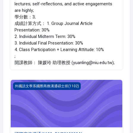
lectures; self-reflections, and active engagements
are highly;
學分數：3;
成績計算方式： 1. Group Journal Article
Presentation: 30%
2. Individual Midterm Term: 30%
3. Individual Final Presentation: 30%
4. Class Participation + Learning Attitude: 10%
;
開課教師： 陳媛玲 助理教授 (yuanling@niu.edu.tw);
國際商務溝通(1102_R1IB010003A)
外國語文學系國際商務溝通碩士班(1102)