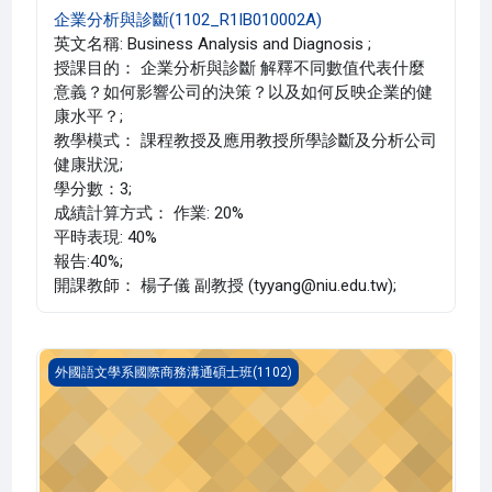
企業分析與診斷(1102_R1IB010002A)
英文名稱: Business Analysis and Diagnosis ;
授課目的： 企業分析與診斷 解釋不同數值代表什麼
意義？如何影響公司的決策？以及如何反映企業的健
康水平？;
教學模式： 課程教授及應用教授所學診斷及分析公司
健康狀況;
學分數：3;
成績計算方式： 作業: 20%
平時表現: 40%
報告:40%;
開課教師： 楊子儀 副教授 (tyyang@niu.edu.tw);
跨文化商務溝通(1102_R1IB010006A)
外國語文學系國際商務溝通碩士班(1102)