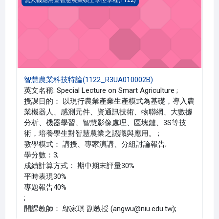
無人機應用暨智慧農業碩士學位學程(1122)
智慧農業科技特論(1122_R3UA010002B)
英文名稱: Special Lecture on Smart Agriculture ;
授課目的： 以現行農業產業生產模式為基礎，導入農
業機器人、感測元件、資通訊技術、物聯網、大數據
分析、機器學習、智慧影像處理、區塊鏈、3S等技
術，培養學生對智慧農業之認識與應用。 ;
教學模式： 講授、專家演講、分組討論報告;
學分數：3;
成績計算方式： 期中期末評量30%
平時表現30%
專題報告40%
;
開課教師： 鄔家琪 副教授 (angwu@niu.edu.tw);