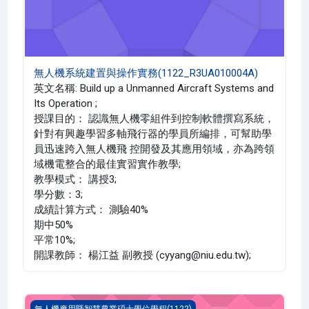
無人機系統建置與操作實務(1122_R3UA010004A)
英文名稱: Build up a Unmanned Aircraft Systems and
Its Operation ;
授課目的： 認識無人機零組件到控制軟體撰寫系統，
針對有興趣學習多軸飛行器的學員所編排，可幫助學
員迅速跨入無人機飛 控開發及其應用領域，亦為跨領
域機電整合的最佳實習實作教學;
教學模式： 講授3;
學分數：3;
成績計算方式： 測驗40%
期中50%
平常10%;
開課教師： 楊江益 副教授 (cyyang@niu.edu.tw);
智慧農業科技特論(1122_R3UA010002B)