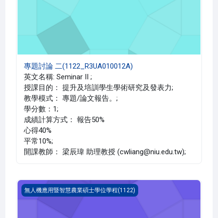
專題討論 二(1122_R3UA010012A)
英文名稱: Seminar II ;
授課目的： 提升及培訓學生學術研究及發表力;
教學模式： 專題/論文報告。;
學分數：1;
成績計算方式： 報告50%
心得40%
平常10%;
開課教師： 梁辰瑋 助理教授 (cwliang@niu.edu.tw);
無人機系統建置與操作實務(1122_R3UA010004A)
無人機應用暨智慧農業碩士學位學程(1122)