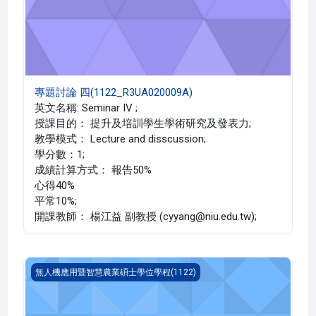
專題討論 四(1122_R3UA020009A)
英文名稱: Seminar IV ;
授課目的： 提升及培訓學生學術研究及發表力;
教學模式： Lecture and disscussion;
學分數：1;
成績計算方式： 報告50%
心得40%
平常10%;
開課教師： 楊江益 副教授 (cyyang@niu.edu.tw);
機電整合網路技術特論(1122_R3UA010019A)
無人機應用暨智慧農業碩士學位學程(1122)