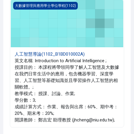
人工智慧導論(1102_B1BD010002A)
大數據管理與應用學士學位學程(1102)
人工智慧導論(1102_B1BD010002A)
英文名稱: Introduction to Artificial Intelligence ;
授課目的： 本課程將帶領同學了解人工智慧及大數據
在我們日常生活中的應用，包含機器學習、深度學
習、人工智慧等基礎知識並且學習操作人工智慧的相
關軟體。;
教學模式： 授課、討論、作業;
學分數：3;
成績計算方式： 作業、報告與出席：60%、期中考：
20%、期末考：20%;
開課教師： 鄭吉宏 助理教授 (jhcheng@niu.edu.tw);