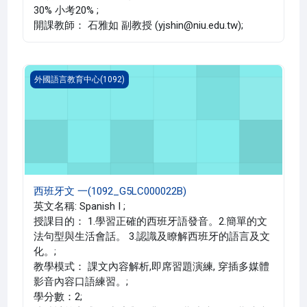
30% 小考20% ;
開課教師： 石雅如 副教授 (yjshin@niu.edu.tw);
西班牙文 一(1092_G5LC000022B)
外國語言教育中心(1092)
西班牙文 一(1092_G5LC000022B)
英文名稱: Spanish I ;
授課目的： 1.學習正確的西班牙語發音。2.簡單的文
法句型與生活會話。 3.認識及瞭解西班牙的語言及文
化。;
教學模式： 課文內容解析,即席習題演練, 穿插多媒體
影音內容口語練習。;
學分數：2;