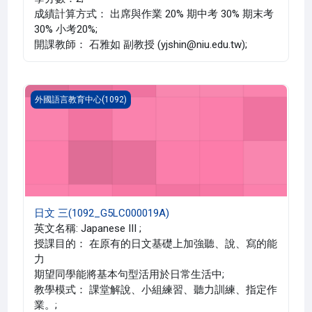
成績計算方式： 出席與作業 20% 期中考 30% 期末考
30% 小考20%;
開課教師： 石雅如 副教授 (yjshin@niu.edu.tw);
日文 三(1092_G5LC000019A)
外國語言教育中心(1092)
日文 三(1092_G5LC000019A)
英文名稱: Japanese III ;
授課目的： 在原有的日文基礎上加強聽、說、寫的能
力
期望同學能將基本句型活用於日常生活中;
教學模式： 課堂解說、小組練習、聽力訓練、指定作
業。;