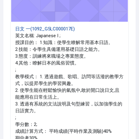
日文 一(1092_G5LC000017E)
英文名稱: Japanese I ;
授課目的： 1.知識：使學生瞭解常用基本日語。
2.技能：令學生具備運用基礎日語之能力。
3.態度：訓練將來職場之專業態度。
4.其他：瞭解日本的風俗習慣。
;
教學模式： 1. 透過遊戲、歌唱、訪問等活潑的教學方
式，以提昇學生的學習興趣。
2. 使學生能在輕鬆愉快的氣氛中,敢於開口說日文,且
能應用在日常生活上。
3. 透過有系統的文法說明及句型練習，以加強學生的
日語實力。
;
學分數：2;
成績計算方式： 平時成績(平時作業及測驗)40%
期中考30%