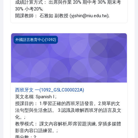
成績計算方式： 出席與作業 20% 期中考 30% 期末考
30% 小考20%;
開課教師： 石雅如 副教授 (yjshin@niu.edu.tw);
西班牙文 一(1092_G5LC000022A)
外國語言教育中心(1092)
西班牙文 一(1092_G5LC000022A)
英文名稱: Spanish I ;
授課目的： 1.學習正確的西班牙語發音。2.簡單的文
法句型與生活會話。 3.認識及瞭解西班牙的語言及文
化。;
教學模式： 課文內容解析,即席習題演練, 穿插多媒體
影音內容口語練習。;
學分數：2;