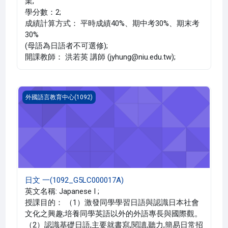
業;
學分數：2;
成績計算方式： 平時成績40%、期中考30%、期末考
30%
(母語為日語者不可選修);
開課教師： 洪若英 講師 (jyhung@niu.edu.tw);
日文 一(1092_G5LC000017A)
外國語言教育中心(1092)
日文 一(1092_G5LC000017A)
英文名稱: Japanese I ;
授課目的： （1）激發同學學習日語與認識日本社會
文化之興趣;培養同學英語以外的外語專長與國際觀。
（2）認識基礎日語,主要就書寫,閱讀,聽力,簡易日常招