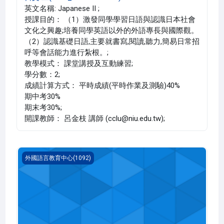
英文名稱: Japanese II ;
授課目的： （1）激發同學學習日語與認識日本社會
文化之興趣;培養同學英語以外的外語專長與國際觀。
（2）認識基礎日語,主要就書寫,閱讀,聽力,簡易日常招
呼等會話能力進行紮根。;
教學模式： 課堂講授及互動練習;
學分數：2;
成績計算方式： 平時成績(平時作業及測驗)40%
期中考30%
期末考30%;
開課教師： 呂金枝 講師 (cclu@niu.edu.tw);
日文 二(1092_G5LC000018C)
外國語言教育中心(1092)