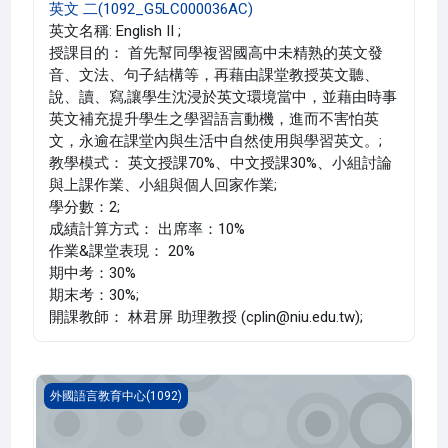
英文 二(1092_G5LC000036AC)
英文名稱: English II ;
授課目的： 首先幫同學複習國高中未精熟的英文發
音、文法、句子結構等，再藉由課堂教授英文聽、
說、讀、寫,讓學生沈浸於英文環境當中，並藉由時事
英文補充提升學生之學習語言動機，進而不害怕英
文，永逾在課堂內與生活中自然使用與學習英文。;
教學模式： 英文授課70%、中文授課30%、小組討論
與上課作業、小組與個人回家作業;
學分數：2;
成績計算方式： 出席率：10%
作業&課堂表現： 20%
期中考：30%
期末考：30%;
開課教師： 林君屏 助理教授 (cplin@niu.edu.tw);
英文 二(1092_G5LC000036AB)
外國語言教育中心(1092)