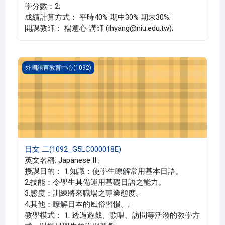
學分數：2;
成績計算方式： 平時40% 期中30% 期末30%;
開課教師： 楊意心 講師 (ihyang@niu.edu.tw);
日文 二(1092_G5LC000018E)
外國語言教育中心(1092)
日文 二(1092_G5LC000018E)
英文名稱: Japanese II ;
授課目的： 1.知識：使學生瞭解常用基本日語。
2.技能：令學生具備運用基礎日語之能力。
3.態度：訓練將來職場之專業態度。
4.其他：瞭解日本的風俗習慣。;
教學模式： 1. 透過遊戲、歌唱、訪問等活潑的教學方