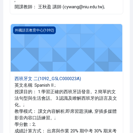
;
開課教師： 王秋盈 講師 (cywang@niu.edu.tw);
西班牙文 二(1092_G5LC000023A)
外國語言教育中心(1092)
西班牙文 二(1092_G5LC000023A)
英文名稱: Spanish II ;
授課目的： 1.學習正確的西班牙語發音。2.簡單的文
法句型與生活會話。 3.認識及瞭解西班牙的語言及文
化。;
教學模式： 課文內容解析,即席習題演練, 穿插多媒體
影音內容口語練習。;
學分數：2;
成績計算方式： 出席與作業 20% 期中考 30% 期末考