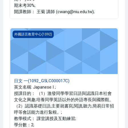
期末考30%;
開課教師： 王菊 講師 (cwang@niu.edu.tw);
日文 一(1092_G5LC000017C)
外國語言教育中心(1092)
日文 一(1092_G5LC000017C)
英文名稱: Japanese I ;
授課目的： （1）激發同學學習日語與認識日本社會
文化之興趣;培養同學英語以外的外語專長與國際觀。
（2）認識基礎日語,主要就書寫,閱讀,聽力,簡易日常招
呼等會話能力進行紮根。;
教學模式： 課堂講授及互動練習;
學分數：2;