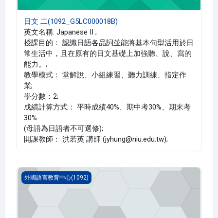
日文 二(1092_G5LC000018B)
英文名稱: Japanese II ;
授課目的： 認識日語各品詞並能將基本句型活用於日
常生活中，且在原有的日文基礎上加強聽、說、寫的
能力。;
教學模式： 堂解說、小組練習、聽力訓練、指定作
業;
學分數：2;
成績計算方式： 平時成績40%、期中考30%、期末考
30%
(母語為日語者不可選修);
開課教師： 洪若英 講師 (jyhung@niu.edu.tw);
日文 二(1092_G5LC000018A)
外國語言教育中心(1092)