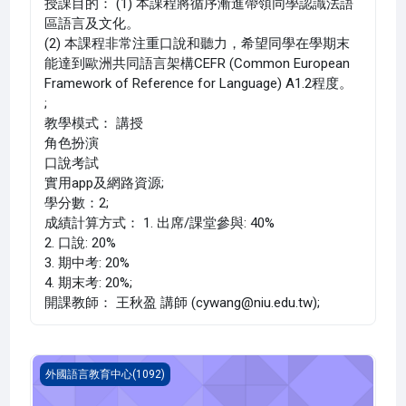
授課目的： (1) 本課程將循序漸進帶領同學認識法語
區語言及文化。
(2) 本課程非常注重口說和聽力，希望同學在學期末
能達到歐洲共同語言架構CEFR (Common European
Framework of Reference for Language) A1.2程度。
;
教學模式： 講授
角色扮演
口說考試
實用app及網路資源;
學分數：2;
成績計算方式： 1. 出席/課堂參與: 40%
2. 口說: 20%
3. 期中考: 20%
4. 期末考: 20%;
開課教師： 王秋盈 講師 (cywang@niu.edu.tw);
法文 一(1092_G5LC000027A)
外國語言教育中心(1092)