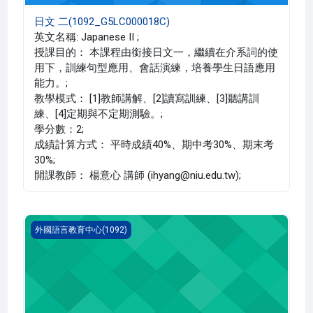
日文 二(1092_G5LC000018C)
英文名稱: Japanese II ;
授課目的： 本課程由銜接日文一，繼續在介系詞的使
用下，訓練句型應用、會話演練，培養學生日語應用
能力。;
教學模式： [1]教師講解、[2]讀寫訓練、[3]聽講訓
練、[4]定期與不定期測驗。;
學分數：2;
成績計算方式： 平時成績40%、期中考30%、期末考
30%;
開課教師： 楊意心 講師 (ihyang@niu.edu.tw);
日文 二(1092_G5LC000018B)
外國語言教育中心(1092)