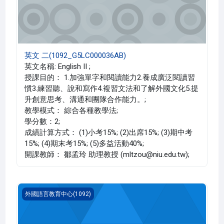
英文 二(1092_G5LC000036AB)
英文名稱: English II ;
授課目的： 1.加強單字和閱讀能力2.養成廣泛閱讀習
慣3.練習聽、說和寫作4.複習文法和了解外國文化5.提
升創意思考、溝通和團隊合作能力。;
教學模式： 綜合各種教學法;
學分數：2;
成績計算方式： (1)小考15%; (2)出席15%; (3)期中考
15%; (4)期末考15%; (5)多益活動40%;
開課教師： 鄒孟玲 助理教授 (mltzou@niu.edu.tw);
英文 二(1092_G5LC000036AA)
外國語言教育中心(1092)