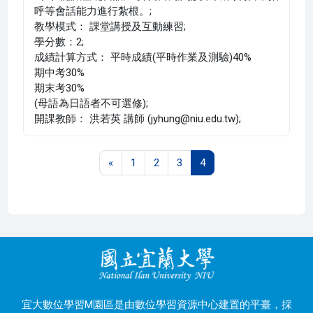
呼等會話能力進行紮根。;
教學模式： 課堂講授及互動練習;
學分數：2;
成績計算方式： 平時成績(平時作業及測驗)40%
期中考30%
期末考30%
(母語為日語者不可選修);
開課教師： 洪若英 講師 (jyhung@niu.edu.tw);
上一頁
第 1 頁
第 2 頁
第 3 頁
第 4 頁
«
1
2
3
4
宜大數位學習M園區是由數位學習資源中心建置的平臺，採