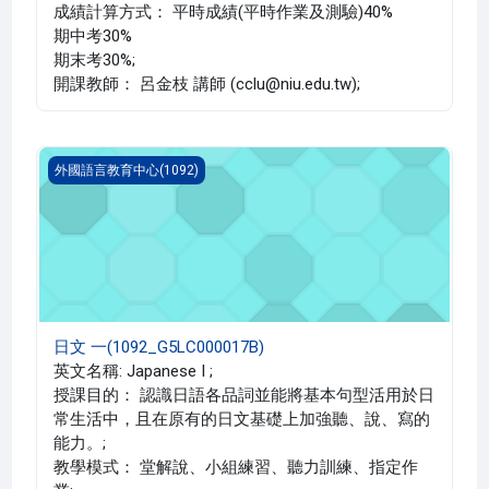
成績計算方式： 平時成績(平時作業及測驗)40%
期中考30%
期末考30%;
開課教師： 呂金枝 講師 (cclu@niu.edu.tw);
日文 一(1092_G5LC000017B)
外國語言教育中心(1092)
日文 一(1092_G5LC000017B)
英文名稱: Japanese I ;
授課目的： 認識日語各品詞並能將基本句型活用於日
常生活中，且在原有的日文基礎上加強聽、說、寫的
能力。;
教學模式： 堂解說、小組練習、聽力訓練、指定作