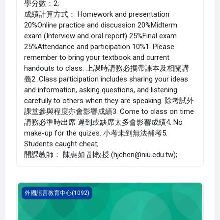
學分數：2;
成績計算方式： Homework and presentation
20%Online practice and discussion 20%Midterm
exam (Interview and oral report) 25%Final exam
25%Attendance and participation 10%1. Please
remember to bring your textbook and current
handouts to class. 上課時請務必攜帶課本及相關講
義2. Class participation includes sharing your ideas
and information, asking questions, and listening
carefully to others when they are speaking. 除考試外
課堂參與程度亦會影響成績3. Come to class on time
請務必準時出席 遲到或缺席太多會影響成績4. No
make-up for the quizes. 小考未到無法補考5.
Students caught cheat;
開課教師： 陳惠如 副教授 (hjchen@niu.edu.tw);
英文 二(1092_G5LC000036A)
外國語言教育中心(1092)