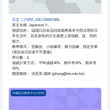
日文 二(1092_G5LC000018A)
英文名稱: Japanese II ;
授課目的： 認識日語各品詞並能將基本句型活用於日
常生活中，且在原有的日文基礎上加強聽、說、寫的
能力。;
教學模式： 堂解說、小組練習、聽力訓練、指定作業
(母語為日語者不可選修);
學分數：2;
成績計算方式： 平時成績40%、期中考30%、期末考
30%;
開課教師： 洪若英 講師 (jyhung@niu.edu.tw);
日文 一(1092_G5LC000017E)
外國語言教育中心(1092)