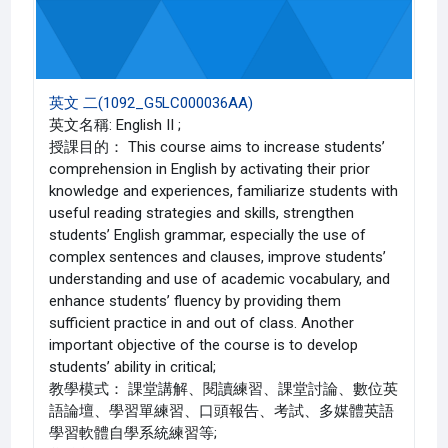
英文 二(1092_G5LC000036AA)
英文名稱: English II ;
授課目的： This course aims to increase students’
comprehension in English by activating their prior
knowledge and experiences, familiarize students with
useful reading strategies and skills, strengthen
students’ English grammar, especially the use of
complex sentences and clauses, improve students’
understanding and use of academic vocabulary, and
enhance students’ fluency by providing them
sufficient practice in and out of class. Another
important objective of the course is to develop
students’ ability in critical;
教學模式： 課堂講解、閱讀練習、課堂討論、數位英
語論壇、學習單練習、口頭報告、考試、多媒體英語
學習軟體自學系統練習等;