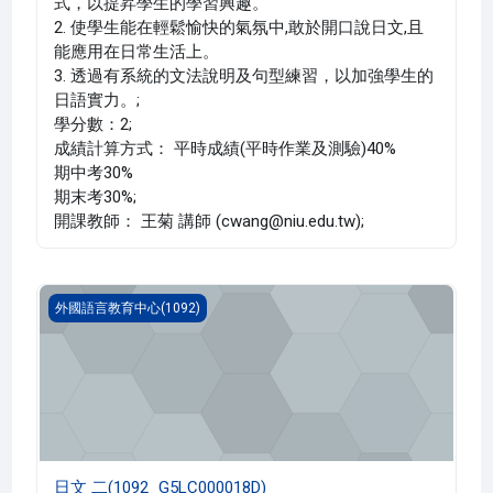
式，以提昇學生的學習興趣。
2. 使學生能在輕鬆愉快的氣氛中,敢於開口說日文,且
能應用在日常生活上。
3. 透過有系統的文法說明及句型練習，以加強學生的
日語實力。;
學分數：2;
成績計算方式： 平時成績(平時作業及測驗)40%
期中考30%
期末考30%;
開課教師： 王菊 講師 (cwang@niu.edu.tw);
日文 二(1092_G5LC000018D)
外國語言教育中心(1092)
日文 二(1092_G5LC000018D)