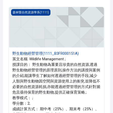
野生動物經營管理(1111_B3FR000151A)
森林暨自然資源學系(1111)
野生動物經營管理(1111_B3FR000151A)
英文名稱: Wildlife Management ;
授課目的： 野生動物為重要且珍貴的自然資源,透過
野生動物經營管理的原理原則,操作方法的講授與案例
的介紹,能讓學生了解如何透過經營管理的手段,減少
人類與野生動物因空間與資源使用上的衝突,並降低不
必要的自然資源耗損,亦能透過經營管理的方式針對瀕
危且亟待保育的野生動物,提供正確保育策略.;
教學模式： ;
學分數：2;
成績計算方式： 期中考（25%）、期末考（25%）、