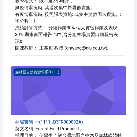
教學模式： 以每週3小時計，
無疫情狀況時, 其週次集中於暑假實施。
有疫情狀況時, 按照課表實施; 或集中於數周末實施。;
學分數：1;
成績計算方式： 分組作業30% 個人實習作業及表現
30% 期末書面報告 40%(含分組林場實習口頭報告表
現);
開課教師： 王兆桓 教授 (chwang@niu.edu.tw);
林場實習 一(1111_B3FR000092A)
森林暨自然資源學系(1111)
林場實習 一(1111_B3FR000092A)
英文名稱: Forest Field Practice I ;
授課目的： 使學生了解台灣地區之樹木及森林軟體動