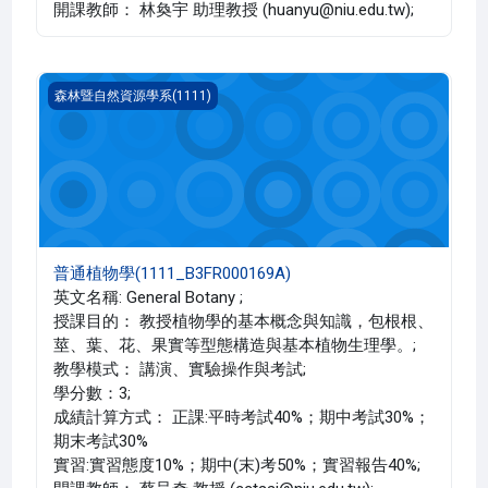
開課教師： 林奐宇 助理教授 (huanyu@niu.edu.tw);
普通植物學(1111_B3FR000169A)
森林暨自然資源學系(1111)
普通植物學(1111_B3FR000169A)
英文名稱: General Botany ;
授課目的： 教授植物學的基本概念與知識，包根根、
莖、葉、花、果實等型態構造與基本植物生理學。;
教學模式： 講演、實驗操作與考試;
學分數：3;
成績計算方式： 正課:平時考試40%；期中考試30%；
期末考試30%
實習:實習態度10%；期中(末)考50%；實習報告40%;