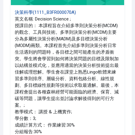
決策科學(1111_B3FR000070A)
英文名稱: Decision Science ;
授課目的： 本課程旨在介紹多準則決策分析(MCDM)
的觀念、工具與技術。多準則決策分析(MCDM)主要
分為多屬性決策分析(MADM)及多目標決策分析
(MODM)兩類。本課程首先介紹多準則決策分析日常
生活遇到的問題時，各目標之間可能產生的矛盾衝
突。學生將會學習到如何將決策問題的目標及限制加
以結構並模式化，並應用適當的決策分析技術提出最
佳解或理想解。學生會在課堂上熟悉Lingo軟體來練
習多準則排序、層級分析、資料包絡分析、線性規
劃、多目標線性規劃等技術以求取最適解。最後，本
課程會提出各種森林經營可能面臨的經濟、保育、減
碳等問題，讓學生提出並討論求解後得到的可行方
案。;
教學模式： 講授 & 上機實作;
學分數：3;
成績計算方式： 作業練習:30%
分組報告:30%