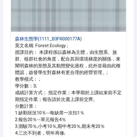
森林生態學(1111_B3FR000177A)
英文名稱: Forest Ecology ;
授課目的： 本課程係以森林為主體，由生態系、族
群、植群社會的角度，配合其與環境梯度的關係，來
闡明森林的形態及其動態變化過程，此外並藉由此種
體認，啟發學生對森林有更合理的經營管理。;
教學模式： ;
學分數：3;
成績計算方式： 指定作業：本學期於上課結束前不定
期指定作業；報告請於次週上課前交齊。
分數計算：
1.缺勤狀況10％--每缺席一次扣1％
2.報告20％--單元報告4％
3.測驗70％,小考10％,期中考20％,期末考20％
4.三次不到者，明年再修;