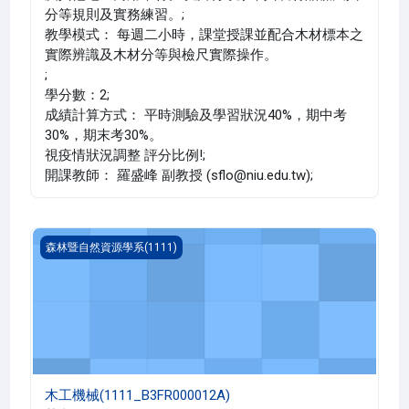
分等規則及實務練習。;
教學模式： 每週二小時，課堂授課並配合木材標本之
實際辨識及木材分等與檢尺實際操作。
;
學分數：2;
成績計算方式： 平時測驗及學習狀況40%，期中考
30%，期末考30%。
視疫情狀況調整 評分比例!;
開課教師： 羅盛峰 副教授 (sflo@niu.edu.tw);
木工機械(1111_B3FR000012A)
森林暨自然資源學系(1111)
木工機械(1111_B3FR000012A)