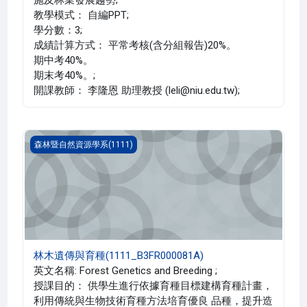
教學模式： 自編PPT;
學分數：3;
成績計算方式： 平常考核(含分組報告)20%。
期中考40%。
期末考40%。;
開課教師： 李隆恩 助理教授 (leli@niu.edu.tw);
林木遺傳與育種(1111_B3FR000081A)
森林暨自然資源學系(1111)
林木遺傳與育種(1111_B3FR000081A)
英文名稱: Forest Genetics and Breeding ;
授課目的： 供學生進行依據育種目標建構育種計畫，
利用傳統與生物技術育種方法培育優良 品種，提升造