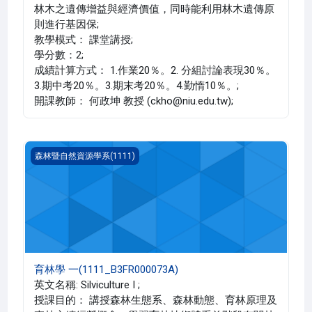
林木之遺傳增益與經濟價值，同時能利用林木遺傳原
則進行基因保;
教學模式： 課堂講授;
學分數：2;
成績計算方式： 1.作業20％。2. 分組討論表現30％。
3.期中考20％。3.期末考20％。4.勤惰10％。;
開課教師： 何政坤 教授 (ckho@niu.edu.tw);
育林學 一(1111_B3FR000073A)
森林暨自然資源學系(1111)
育林學 一(1111_B3FR000073A)
英文名稱: Silviculture I ;
授課目的： 講授森林生態系、森林動態、育林原理及