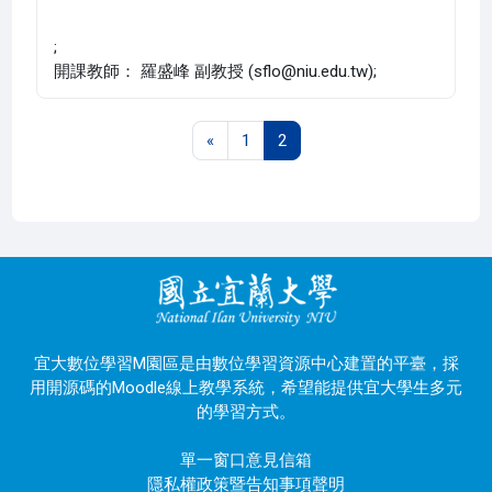
;
開課教師： 羅盛峰 副教授 (sflo@niu.edu.tw);
上一頁
第 1 頁
第 2 頁
«
1
2
宜大數位學習M園區是由數位學習資源中心建置的平臺，採
用開源碼的Moodle線上教學系統，希望能提供宜大學生多元
的學習方式。
單一窗口意見信箱
隱私權政策暨告知事項聲明