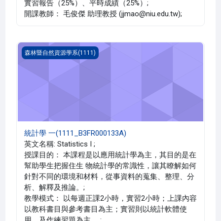
實習報告（25%）、平時成績（25%）;
開課教師： 毛俊傑 助理教授 (jjmao@niu.edu.tw);
統計學 一(1111_B3FR000133A)
森林暨自然資源學系(1111)
統計學 一(1111_B3FR000133A)
英文名稱: Statistics I ;
授課目的： 本課程是以應用統計學為主，其目的是在
幫助學生把握住生 物統計學的常識性，讓其瞭解如何
針對不同的環境和材料，從事資料的蒐集、整理、分
析、解釋及推論。;
教學模式： 以每週正課2小時，實習2小時；上課內容
以教科書目與參考書目為主；實習則以統計軟體使
用，及作練習題為主 。;