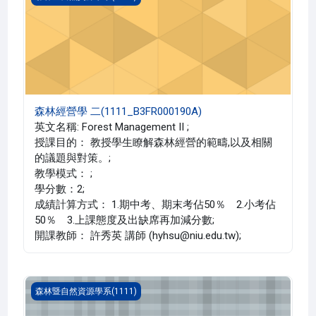
森林經營學 二(1111_B3FR000190A)
英文名稱: Forest Management II ;
授課目的： 教授學生瞭解森林經營的範疇,以及相關
的議題與對策。;
教學模式： ;
學分數：2;
成績計算方式： 1.期中考、期末考佔50％ 2.小考佔
50％ 3.上課態度及出缺席再加減分數;
開課教師： 許秀英 講師 (hyhsu@niu.edu.tw);
森林生態學(1111_B3FR000177A)
森林暨自然資源學系(1111)