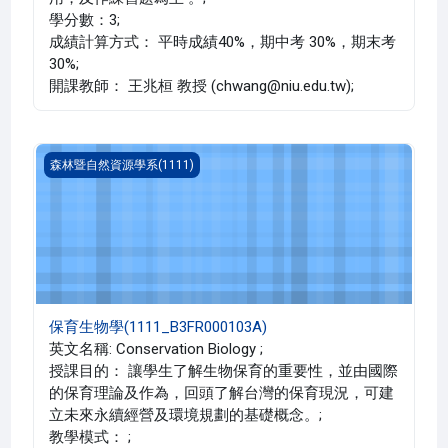
學分數：3;
成績計算方式： 平時成績40%，期中考 30%，期末考
30%;
開課教師： 王兆桓 教授 (chwang@niu.edu.tw);
保育生物學(1111_B3FR000103A)
森林暨自然資源學系(1111)
保育生物學(1111_B3FR000103A)
英文名稱: Conservation Biology ;
授課目的： 讓學生了解生物保育的重要性，並由國際
的保育理論及作為，回頭了解台灣的保育現況，可建
立未來永續經營及環境規劃的基礎概念。;
教學模式： ;