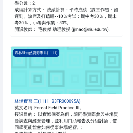
學分數：2;
成績計算方式： 成績計算：平時成績（課堂作習：如
遲到、缺席及打磕睡--10％考試：期中考30％，期末
考30％，小考與作業：30%;
開課教師： 毛俊傑 助理教授 (jjmao@niu.edu.tw);
林場實習 三(1111_B3FR000095A)
森林暨自然資源學系(1111)
林場實習 三(1111_B3FR000095A)
英文名稱: Forest Field Practice III ;
授課目的： 以實際個案為例，讓同學實際參與林場資
源調查與經營管理，並利用口頭報告及分組討論，使
同學更能體會如何從事林場經營。;