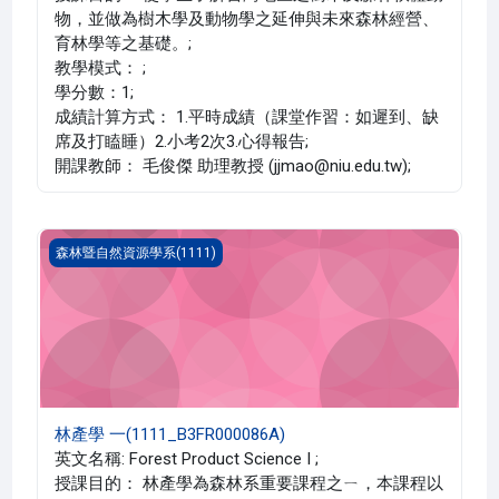
物，並做為樹木學及動物學之延伸與未來森林經營、
育林學等之基礎。;
教學模式： ;
學分數：1;
成績計算方式： 1.平時成績（課堂作習：如遲到、缺
席及打瞌睡）2.小考2次3.心得報告;
開課教師： 毛俊傑 助理教授 (jjmao@niu.edu.tw);
林產學 一(1111_B3FR000086A)
森林暨自然資源學系(1111)
林產學 一(1111_B3FR000086A)
英文名稱: Forest Product Science I ;
授課目的： 林產學為森林系重要課程之ㄧ，本課程以