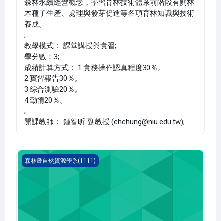
森林永續經營概念，學習育林技術體系前階段有關林
木種子生產、處理與發芽促進等各項育林知識與技術
養成。
;
教學模式： 課堂講授與實習;
學分數：3;
成績計算方式： 1.實務操作認真程度30％。
2.實習報告30％。
3.綜合測驗20％。
4.勤惰20％。
;
開課教師： 鍾智昕 副教授 (chchung@niu.edu.tw);
決策科學(1111_B3FR000070A)
森林暨自然資源學系(1111)