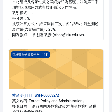
木材組成及各項性質之詳細介紹為基礎，並為第二學
期對各項應用方式與技術做說明作準備。;
教學模式： ;
學分數：3;
成績計算方式： 紙筆測驗三次，各佔25%；隨堂測驗
及作業(含實驗作業)，25%。;
開課教師： 卓志隆 教授 (clcho@niu.edu.tw);
林政學(1111_B3FR000082A)
森林暨自然資源學系(1111)
林政學(1111_B3FR000082A)
英文名稱: Forest Policy and Administration ;
授課目的： 瞭解國內外林業政策之演變,林業行政措
施及林業發展趨勢;