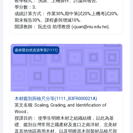
教學模式： 演講、上機操作、討論與報告;
學分數：3;
成績計算方式： 作業30%,期中筆試20%,上機考試20%,
期末報告30%。課程參與增減10%;
開課教師： 阮忠信 助理教授 (cjuan@niu.edu.tw);
木材鑑別與檢尺分等(1111_B3FR000021A)
森林暨自然資源學系(1111)
木材鑑別與檢尺分等(1111_B3FR000021A)
英文名稱: Scaling, Grading, and Identification of
Wood ;
授課目的： 使學生明瞭木材之組織結構，以此為基
礎、鑑別台灣常用之國產材及進口之南洋材、北美材
及其他地區商用木材。以及明瞭原木與製材品檢尺與