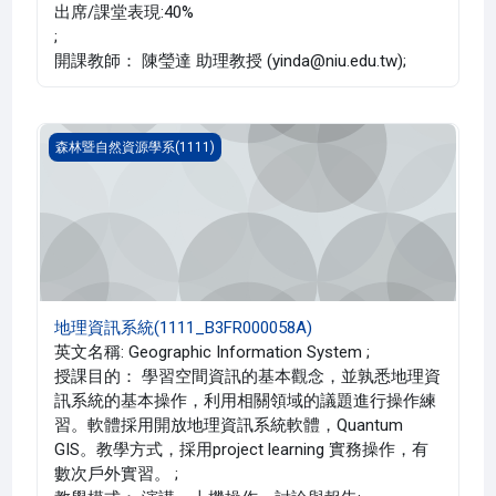
出席/課堂表現:40%
;
開課教師： 陳瑩達 助理教授 (yinda@niu.edu.tw);
地理資訊系統(1111_B3FR000058A)
森林暨自然資源學系(1111)
地理資訊系統(1111_B3FR000058A)
英文名稱: Geographic Information System ;
授課目的： 學習空間資訊的基本觀念，並孰悉地理資
訊系統的基本操作，利用相關領域的議題進行操作練
習。軟體採用開放地理資訊系統軟體，Quantum
GIS。教學方式，採用project learning 實務操作，有
數次戶外實習。 ;