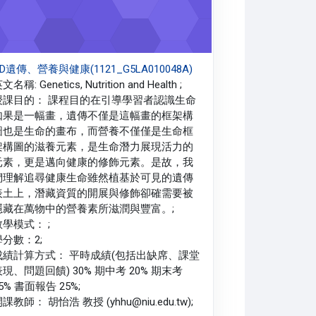
D遺傳、營養與健康(1121_G5LA010048A)
文名稱: Genetics, Nutrition and Health ;
授課目的： 課程目的在引導學習者認識生命
如果是一幅畫，遺傳不僅是這幅畫的框架構
圖也是生命的畫布，而營養不僅僅是生命框
架構圖的滋養元素，是生命潛力展現活力的
元素，更是邁向健康的修飾元素。是故，我
們理解追尋健康生命雖然植基於可見的遺傳
表土上，潛藏資質的開展與修飾卻確需要被
隱藏在萬物中的營養素所滋潤與豐富。;
教學模式： ;
學分數：2;
成績計算方式： 平時成績(包括出缺席、課堂
表現、問題回饋) 30% 期中考 20% 期末考
5% 書面報告 25%;
課教師： 胡怡浩 教授 (yhhu@niu.edu.tw);