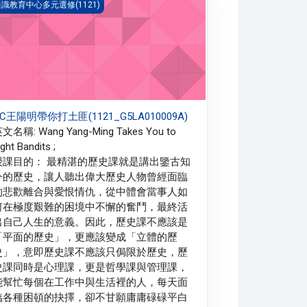
6A)
C王陽明帶你打土匪(1121_G5LA010009A)
識教育中心多元選修(1121)
C王陽明帶你打土匪(1121_G5LA010009A)
文名稱: Wang Yang-Ming Takes You to
ight Bandits ;
授課目的： 最精湛的歷史課就是講出鑒古知
今的歷史，讓人聽出偉大歷史人物曾經面臨
的悲歡離合與愛恨情仇，從中體會當事人如
何在極度艱難的困境中不懈的奮鬥，最終活
出自己人生的意義。因此，歷史課不應該是
「平面的歷史」，更應該變成「立體的歷
史」，意即歷史課不應該只侷限於歷史，歷
史課同時是心理課，更是哲學課與管理課，
能幫忙每個在工作中與生活裡的人，每天面
臨各種困頓的抉擇，卻不甘願庸庸碌碌平白