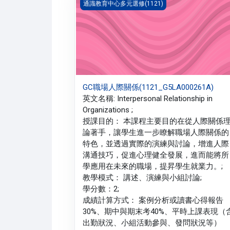
GC職場人際關係(1121_G5LA000261A)
通識教育中心多元選修(1121)
GC職場人際關係(1121_G5LA000261A)
英文名稱: Interpersonal Relationship in
Organizations ;
授課目的： 本課程主要目的在從人際關係
論著手，讓學生進一步瞭解職場人際關係的
特色，並透過實際的演練與討論，增進人際
溝通技巧，促進心理健全發展，進而能將所
學應用在未來的職場，提昇學生就業力。;
教學模式： 講述、演練與小組討論;
學分數：2;
成績計算方式： 案例分析或讀書心得報告
30%、期中與期末考40%、平時上課表現（
出勤狀況、小組活動參與、發問狀況等）