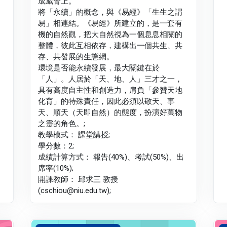
成威脅上。
將「永續」的概念，與《易經》「生生之謂
易」相連結。《易經》所建立的，是一套有
機的自然觀，把大自然視為一個息息相關的
整體，彼此互相依存，建構出一個共生、共
存、共發展的生態網。
環境是否能永續發展，最大關鍵在於
「人」。人居於「天、地、人」三才之一，
具有高度自主性和創造力，肩負「參贊天地
化育」的特殊責任，因此必須以敬天、事
天、順天（天即自然）的態度，扮演好萬物
之靈的角色。;
教學模式： 課堂講授;
學分數：2;
成績計算方式： 報告(40%)、考試(50%)、出
席率(10%);
開課教師： 邱求三 教授
(cschiou@niu.edu.tw);