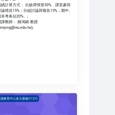
成績計算方式： 出缺席情形30%、課堂參與
討論情況15%；分組討論與報告15%；期中、
期末考各佔20%。;
開課教師： 鍾鴻銘 教授
hmjong@niu.edu.tw);
D遺傳、營養與健康(1121_G5LA010048A)
識教育中心多元選修(1121)