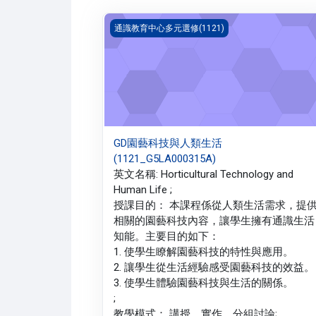
GD園藝科技與人類生活(1121_G5LA000315A
通識教育中心多元選修(1121)
GD園藝科技與人類生活
(1121_G5LA000315A)
英文名稱: Horticultural Technology and
Human Life ;
授課目的： 本課程係從人類生活需求，提
相關的園藝科技內容，讓學生擁有通識生活
知能。主要目的如下：
1. 使學生瞭解園藝科技的特性與應用。
2. 讓學生從生活經驗感受園藝科技的效益。
3. 使學生體驗園藝科技與生活的關係。
;
教學模式： 講授、實作、分組討論;