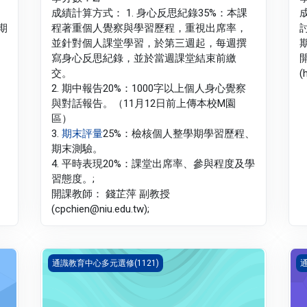
成績計算方式： 1. 身心反思紀錄35%：本課
期
程著重個人覺察與學習歷程，重視出席率，
並針對個人課堂學習，於第三週起，每週撰
寫身心反思紀錄，並於當週課堂結束前繳
交。
(
2. 期中報告20%：1000字以上個人身心覺察
與對話報告。（11月12日前上傳本校M園
區）
3.
期末評量
25%：檢核個人整學期學習歷程、
期末測驗。
4. 平時表現20%：課堂出席率、參與程度及學
習態度。;
開課教師： 錢芷萍 副教授
(cpchien@niu.edu.tw);
GE永續發展與易經(1121_G5LA010072A)
G
通識教育中心多元選修(1121)
通