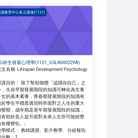
C終生發展心理學(1121_G5LA000229A)
識教育中心多元選修(1121)
C終生發展心理學(1121_G5LA000229A)
文名稱: Lifespan Development Psychology
授課目的： 除了幫助個體「認識你自己」之
外，生命早期發展階段的知識可轉化為生養
子女的基本素養，青春期發展階段的知識有
助於學生平穩度過現時所面對之人生的重大
轉變期，成年期及老年期發展階段的知識，
則有助於吾人提升面對未來人生所可能經歷
的各種變化。;
教學模式： 教師講授、影片教學、分組報告;
學分數：2;