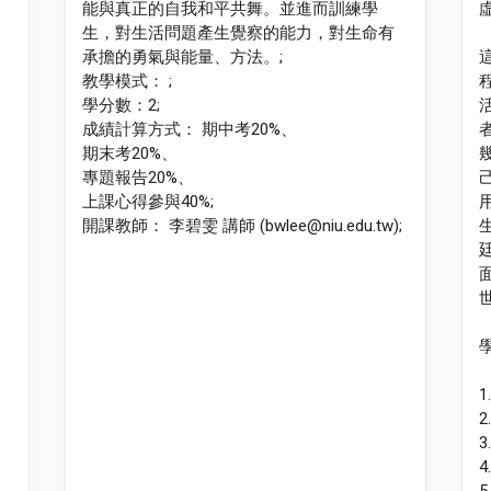
能與真正的自我和平共舞。並進而訓練學
生，對生活問題產生覺察的能力，對生命有
承擔的勇氣與能量、方法。;
教學模式： ;
學分數：2;
成績計算方式： 期中考20%、
期末考20%、
專題報告20%、
上課心得參與40%;
開課教師： 李碧雯 講師 (bwlee@niu.edu.tw);