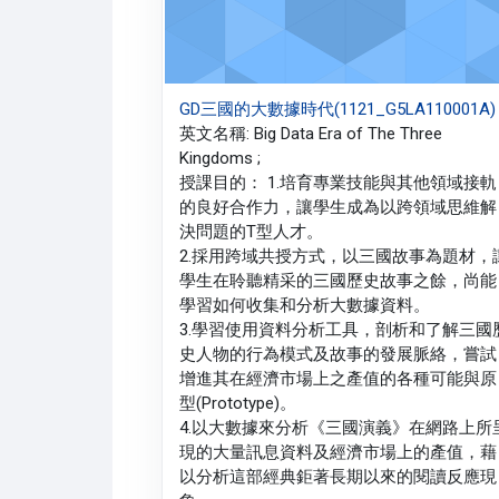
GD三國的大數據時代(1121_G5LA110001A)
英文名稱: Big Data Era of The Three
Kingdoms ;
授課目的： 1.培育專業技能與其他領域接軌
的良好合作力，讓學生成為以跨領域思維解
決問題的T型人才。
2.採用跨域共授方式，以三國故事為題材，
學生在聆聽精采的三國歷史故事之餘，尚能
學習如何收集和分析大數據資料。
3.學習使用資料分析工具，剖析和了解三國
史人物的行為模式及故事的發展脈絡，嘗試
增進其在經濟市場上之產值的各種可能與原
型(Prototype)。
4.以大數據來分析《三國演義》在網路上所
現的大量訊息資料及經濟市場上的產值，藉
以分析這部經典鉅著長期以來的閱讀反應現