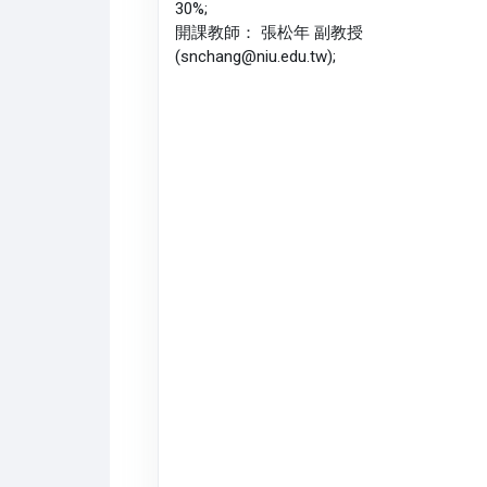
30%;
開課教師： 張松年 副教授
(snchang@niu.edu.tw);