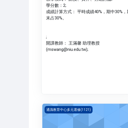
學分數：2;
成績計算方式： 平時成績40%，期中30%，
末占30%。
;
開課教師： 王滿馨 助理教授
(mswang@niu.edu.tw);
GD三國的大數據時代(1121_G5LA110001A)
通識教育中心多元選修(1121)