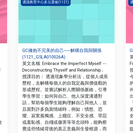
GC擁抱不完美的自己──解構自我與關係(1121_G5LA01002
G
通識教育中心多元選修(1121)
通
GC擁抱不完美的自己──解構自我與關係
G
(1121_G5LA010026A)
英
英文名稱: Embrace the Imperfect Myself --
F
理
Deconstructing Thyself and Relationship ;
授課目的： 透過現象學分析法，從個人成長
歷程，去解構每個人的自我定義與價值觀的
形成歷程。並嘗試解析人際關係脈絡，引導
學生學習：如何與自己、他人深度溝通對
話，幫助每個學生能夠理解自己與他人，並
且面對許多負面情緒時，例如：憤怒、恐
懼、寂寞孤獨感、上癮症、不安全感、罪惡
含
或羞恥感、自殘或傷害等等念頭時，能夠察
覺這些情緒背後的真正意義與生發根源，而