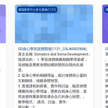
)
GD身心學與肢體開發(1121_G5LA000290A)
G
通識教育中心多元選修(1121)
通
GD身心學與肢體開發(1121_G5LA000290A)
G
英文名稱: Somatics and Soma Development ;
英
授課目的： 1. 學習身體構圖相關學理基礎，
;
並經驗及覺察身體結構狀態與自我內在感
供
受。
2. 從身心學的相關理論，探討身體與心靈的
互動關係，傾聽身體智慧。
3. 透過課程的探索、實作與討論，驗證身體
構圖與身心學理論，覺察自我身心情形，進
而改變與重新塑造適合自己的身心狀態。;
教學模式： 講演、討論、實作;
學分數：2;