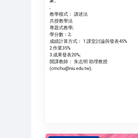
象。
;
教學模式： 講述法
共授教學法
專題式教學;
學分數：2;
成績計算方式： 1.課堂討論與發表45%
2.作業35%
3.成果發表20%;
開課教師： 朱志明 助理教授
(cmchu@niu.edu.tw);