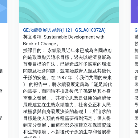
GE永續發展與易經(1121_G5LA010072A)
G
英文名稱: Sustainable Development with
英
Book of Change ;
授課目的： 永續發展近年來已成為各國政府
的施政重點與追求目標，過去以經濟發展為
首要目標的作法，已經造成許多嚴重的環境
讓
問題及社會問題，並開始威脅人類及其後代
子孫的安危。在 1987 年 《 我們共同的未來
》 的報告中，將永續發展定義為「滿足當代
歷
的需要，而同時不損及後代子孫滿足其本身
需要之發展」。其核心思想是健康的經濟發
展應建立在生態永續能力、社會公正和人民
積極參與自身發展決策的基礎上；所追求的
呈
目標是使人類的各種需要得到滿足，個人得
到充分發展，而這些都必須建立在保護資源
2
和生態環境，不對後代子孫的生存和發展構
開